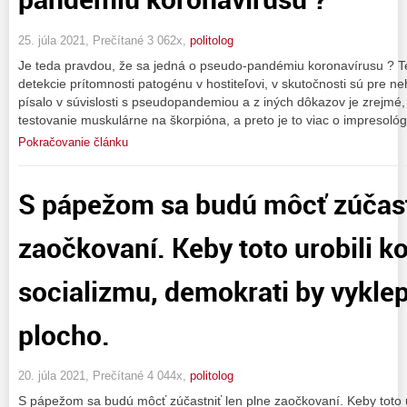
25. júla 2021, Prečítané 3 062x,
politolog
Je teda pravdou, že sa jedná o pseudo-pandémiu koronavírusu ? Te
detekcie prítomnosti patogénu v hostiteľovi, v skutočnosti sú pre n
písalo v súvislosti s pseudopandemiou a z iných dôkazov je zrejmé,
testovanie muskulárne na škorpióna, a preto je to viac o impresológ
Pokračovanie článku
S pápežom sa budú môcť zúčast
zaočkovaní. Keby toto urobili k
socializmu, demokrati by vykle
plocho.
20. júla 2021, Prečítané 4 044x,
politolog
S pápežom sa budú môcť zúčastniť len plne zaočkovaní. Keby toto ur