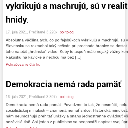
vykrikujú a machrujú, sú v reali
hnidy.
17. júla 2021, Prečítané 3 226x,
politolog
Absolútna väčšina tých, čo po fejsbúkoch vykrikujú a machrujú, sú v 
Slovensku sa rozmohol taký nešvár, pri prechode hranice sa dostať do
toho natočiť „hrdinské“ video. Keby to aspoň málo nejaký vážny kont
Rakúsku na kávičke a nechcú ma bez […]
Pokračovanie článku
Demokracia nemá rada pamäť
16. júla 2021, Prečítané 3 397x,
politolog
Demokracia nemá rada pamäť. Povedzme to tak, že nesmútiť, neľut
socialistickej minulosti – znamená nemať srdce. Historická minulosť
nám neumožňujú prehĺtať urážky a snahu jednostranne ovládnuť vše
nezávislá tlač. Ani jeden z publicistov sa neopováži napísať svoj úp