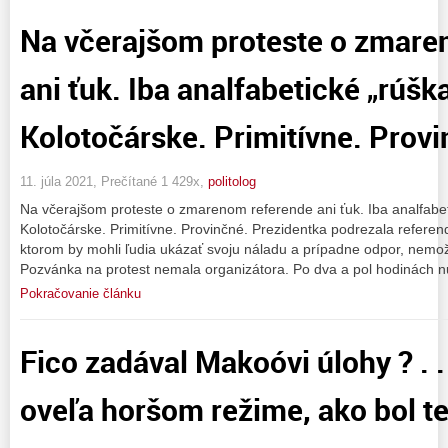
Na včerajšom proteste o zmare
ani ťuk. Iba analfabetické „rúšk
Kolotočárske. Primitívne. Prov
11. júla 2021, Prečítané 1 429x,
politolog
Na včerajšom proteste o zmarenom referende ani ťuk. Iba analfabet
Kolotočárske. Primitívne. Provinčné. Prezidentka podrezala referen
ktorom by mohli ľudia ukázať svoju náladu a prípadne odpor, nemo
Pozvánka na protest nemala organizátora. Po dva a pol hodinách 
Pokračovanie článku
Fico zadával Makoóvi úlohy ? . .
oveľa horšom režime, ako bol te