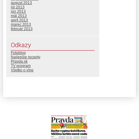
august 2013
júl 2013
jún 2013
máj 2013
apríl 2013
marec 2013
február 2013
Odkazy
Fotoblog
Najlepšie recepty
Pravda.sk
TV program
Všetko o víne