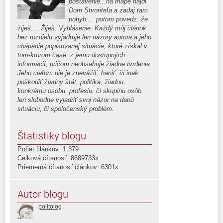
postavenie...na mape nájdi
Dom Stvoriteľa a zadaj tam
pohyb.... potom povedz. že
žiješ.....Žiješ. Vyhlásenie: Každý môj článok
bez rozdielu vyjadruje len názory autora a jeho
chápanie popisovanej situácie, ktoré získal v
tom-ktorom čase, z jemu dostupných
informácií, pričom neobsahuje žiadne tvrdenia.
Jeho cieľom nie je znevážiť, haniť, či inak
poškodiť žiadny štát, politika, žiadnu,
konkrétnu osobu, profesiu, či skupinu osôb,
len slobodne vyjadriť svoj názor na danú
situáciu, či spoločenský problém.
Štatistiky blogu
Počet článkov: 1,379
Celková čítanosť: 8689733x
Priemerná čítanosť článkov: 6301x
Autor blogu
politolog