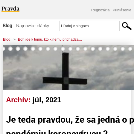
Registrácia
Prihlásenie
Blog
Najnovšie články
Najčítanejšie články
Blog
>
Boh ide k tomu, kto k nemu prichádza…
Najkomentovanejšie články
Zoznam blogov
Komerčné blogy
Archív:
júl, 2021
Je teda pravdou, že sa jedná o 
pandémiu koronavírusu ?