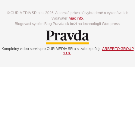
© OUR MEDIA SR a. s. 2026. Autorské práva sú vyhradené a vykonáva ich
vydavateľ,
viac info
.
Blogovací systém Blog.Pravda.sk beží na technológií Wordpress.
Kompletný video servis pre OUR MEDIA SR a.s. zabezpečuje
ARBERTO GROUP
s.r.o.
.