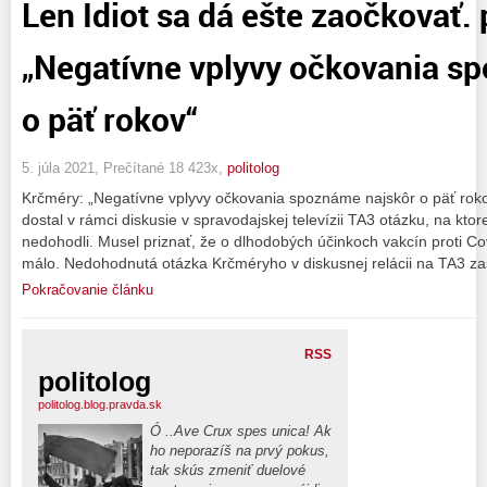
Len Idiot sa dá ešte zaočkovať. 
„Negatívne vplyvy očkovania s
o päť rokov“
5. júla 2021, Prečítané 18 423x,
politolog
Krčméry: „Negatívne vplyvy očkovania spoznáme najskôr o päť roko
dostal v rámci diskusie v spravodajskej televízii TA3 otázku, na kto
nedohodli. Musel priznať, že o dlhodobých účinkoch vakcín proti 
málo. Nedohodnutá otázka Krčméryho v diskusnej relácii na TA3 za
Pokračovanie článku
RSS
politolog
politolog.blog.pravda.sk
Ó ..Ave Crux spes unica! Ak
ho neporazíš na prvý pokus,
tak skús zmeniť duelové