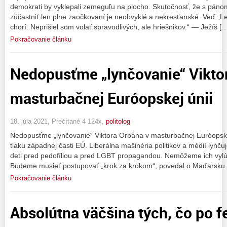
demokrati by vyklepali zemeguľu na plocho. Skutočnosť, že s pá
zúčastniť len plne zaočkovaní je neobvyklé a nekresťanské. Veď „Le
chorí. Neprišiel som volať spravodlivých, ale hriešnikov.“ — Ježíš [
Pokračovanie článku
Nedopusťme „lynčovanie“ Vikto
masturbačnej Euróopskej únii
18. júla 2021, Prečítané 4 124x,
politolog
Nedopusťme „lynčovanie“ Viktora Orbána v masturbačnej Euróopsk
tlaku západnej časti EÚ. Liberálna mašinéria politikov a médií lynč
deti pred pedofíliou a pred LGBT propagandou. Nemôžeme ich vylúč
Budeme musieť postupovať „krok za krokom“, povedal o Maďarsku
Pokračovanie článku
Absolútna väčšina tých, čo po 