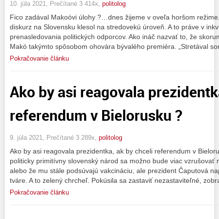
10. júla 2021, Prečítané 3 414x,
politolog
Fico zadával Makoóvi úlohy ?…dnes žijeme v oveľa horšom režime, 
diskurz na Slovensku klesol na stredovekú úroveň. A to práve v ink
prenasledovania politických odporcov. Ako ináč nazvať to, že skor
Makó takýmto spôsobom ohovára bývalého premiéra. „Stretával so
Pokračovanie článku
Ako by asi reagovala prezidentk
referendum v Bielorusku ?
9. júla 2021, Prečítané 3 289x,
politolog
Ako by asi reagovala prezidentka, ak by chceli referendum v Bielo
politicky primitívny slovenský národ sa možno bude viac vzrušovať n
alebo že mu stále podsúvajú vakcináciu, ale prezident Čaputová n
tváre. A to zelený chrcheľ. Pokúsila sa zastaviť nezastaviteľné, zob
Pokračovanie článku