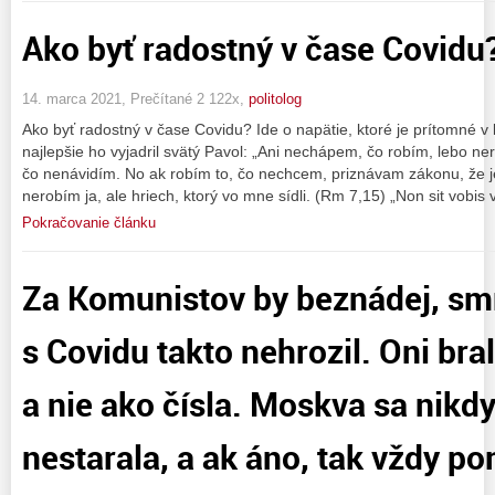
Ako byť radostný v čase Covidu
14. marca 2021, Prečítané 2 122x,
politolog
Ako byť radostný v čase Covidu? Ide o napätie, ktoré je prítomné 
najlepšie ho vyjadril svätý Pavol: „Ani nechápem, čo robím, lebo ne
čo nenávidím. No ak robím to, čo nechcem, priznávam zákonu, že j
nerobím ja, ale hriech, ktorý vo mne sídli. (Rm 7,15) „Non sit vobis
Pokračovanie článku
Za Komunistov by beznádej, smr
s Covidu takto nehrozil. Oni bral
a nie ako čísla. Moskva sa nikd
nestarala, a ak áno, tak vždy po