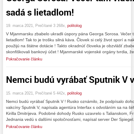
sadá s lietadlom!
19. marca 2021, Prečítané 3 268x,
politolog
V Mjanmarsku zbabelo ukradli úspory pána Georga Sorosa. Večer ta
lietadlom! Tak to je trošku silná káva. Človek si celý život sporí a
použijú na štátne dotácie ! Takto okradnúť človeka je obzvlášť zba
skonfiškovali bankový účet ! Mjanmarské vojenské orgány tvrdia, ž
Pokračovanie článku
Nemci budú vyrábať Sputnik V v
15. marca 2021, Prečítané 5 442x,
politolog
Nemci budú vyrábať Sputnik V ! Rusko oznámilo, že podpísalo do
vakcíny Sputnik V, napísala agentúra Interfax s odvoláním sa na šé
Kirilla Dmitrijeva. Podobné dohody Rusko uzavrelo s Talianskom, 
Jednania vedú s dalšími spoločnosťami, napísal server Der Spiege
Pokračovanie článku