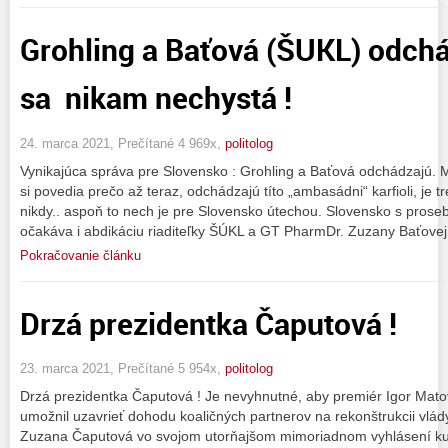
Grohling a Baťová (ŠUKL) odch
sa nikam nechystá !
24. marca 2021, Prečítané 4 969x,
politolog
Vynikajúca správa pre Slovensko : Grohling a Baťová odchádzajú. 
si povedia prečo až teraz, odchádzajú títo „ambasádni“ karfioli, je 
nikdy.. aspoň to nech je pre Slovensko útechou. Slovensko s pro
očakáva i abdikáciu riaditeľky ŠÚKL a GT PharmDr. Zuzany Baťovej
Pokračovanie článku
Drzá prezidentka Čaputová !
23. marca 2021, Prečítané 5 954x,
politolog
Drzá prezidentka Čaputová ! Je nevyhnutné, aby premiér Igor Mat
umožnil uzavrieť dohodu koaličných partnerov na rekonštrukcii vlády
Zuzana Čaputová vo svojom utorňajšom mimoriadnom vyhlásení ku k