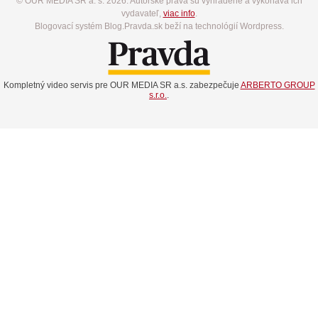
© OUR MEDIA SR a. s. 2026. Autorské práva sú vyhradené a vykonáva ich
vydavateľ,
viac info
.
Blogovací systém Blog.Pravda.sk beží na technológií Wordpress.
Kompletný video servis pre OUR MEDIA SR a.s. zabezpečuje
ARBERTO GROUP
s.r.o.
.