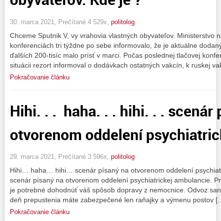
30. marca 2021, Prečítané 4 529x,
politolog
Chceme Sputnik V, vy vrahovia vlastných obyvateľov. Ministerstvo n
konferenciách tri týždne po sebe informovalo, že je aktuálne dodaný
ďalších 200-tisíc malo prísť v marci. Počas poslednej tlačovej konfe
situácii rezort informoval o dodávkach ostatných vakcín, k ruskej v
Pokračovanie článku
Hihi. . . haha. . . hihi. . . scená
otvorenom oddelení psychiatrick
29. marca 2021, Prečítané 3 596x,
politolog
Hihi… haha… hihi… scenár písaný na otvorenom oddelení psychiatric
scenár písaný na otvorenom oddelení psychiatrickej ambulancie. 
je potrebné dohodnúť váš spôsob dopravy z nemocnice. Odvoz sanit
deň prepustenia máte zabezpečené len raňajky a výmenu postov [
Pokračovanie článku