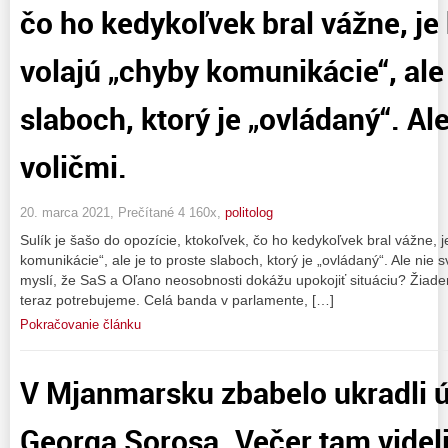
čo ho kedykoľvek bral vážne, je 
volajú „chyby komunikácie“, ale 
slaboch, ktorý je „ovládaný“. Ale
voličmi.
20. marca 2021, Prečítané 4 160x,
politolog
Sulík je šašo do opozície, ktokoľvek, čo ho kedykoľvek bral vážne, je
komunikácie“, ale je to proste slaboch, ktorý je „ovládaný“. Ale nie s
myslí, že SaS a Oľano neosobnosti dokážu upokojiť situáciu? Žiaden z
teraz potrebujeme. Celá banda v parlamente, […]
Pokračovanie článku
V Mjanmarsku zbabelo ukradli 
Georga Sorosa. Večer tam videl