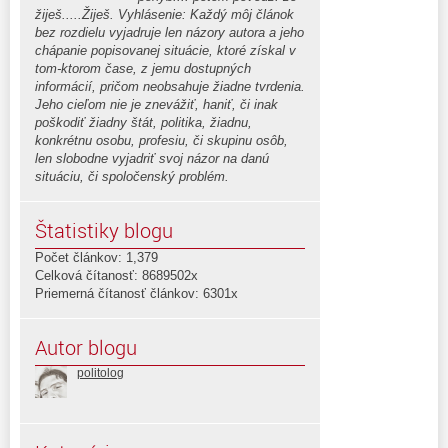
žiješ.....Žiješ. Vyhlásenie: Každý môj článok
bez rozdielu vyjadruje len názory autora a jeho
chápanie popisovanej situácie, ktoré získal v
tom-ktorom čase, z jemu dostupných
informácií, pričom neobsahuje žiadne tvrdenia.
Jeho cieľom nie je znevážiť, haniť, či inak
poškodiť žiadny štát, politika, žiadnu,
konkrétnu osobu, profesiu, či skupinu osôb,
len slobodne vyjadriť svoj názor na danú
situáciu, či spoločenský problém.
Štatistiky blogu
Počet článkov: 1,379
Celková čítanosť: 8689502x
Priemerná čítanosť článkov: 6301x
Autor blogu
politolog