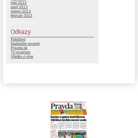
máj 2013
apríl 2013
marec 2013
február 2013
Odkazy
Fotoblog
Najlepšie recepty
Pravda.sk
TV program
Všetko o víne