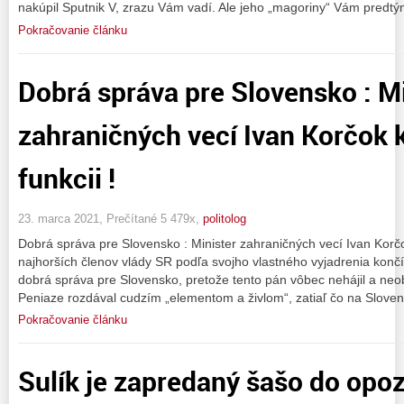
nakúpil Sputnik V, zrazu Vám vadí. Ale jeho „magoriny“ Vám predt
Pokračovanie článku
Dobrá správa pre Slovensko : Mi
zahraničných vecí Ivan Korčok k
funkcii !
23. marca 2021, Prečítané 5 479x,
politolog
Dobrá správa pre Slovensko : Minister zahraničných vecí Ivan Korčok
najhorších členov vlády SR podľa svojho vlastného vyjadrenia končí
dobrá správa pre Slovensko, pretože tento pán vôbec nehájil a ne
Peniaze rozdával cudzím „elementom a živlom“, zatiaľ čo na Slove
Pokračovanie článku
Sulík je zapredaný šašo do opoz