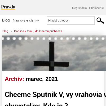
Registrácia
Prihlásenie
Blog
Najnovšie články
Najčítanejšie články
Blog
>
Boh ide k tomu, kto k nemu prichádza…
Najkomentovanejšie články
Zoznam blogov
Komerčné blogy
Archív:
marec, 2021
Chceme Sputnik V, vy vrahovia 
obyvateľov. Kde je ?