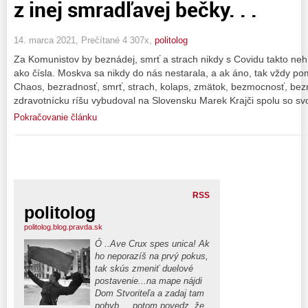
z inej smradľavej bečky. . .
14. marca 2021, Prečítané 4 307x,
politolog
Za Komunistov by beznádej, smrť a strach nikdy s Covidu takto nehroz
ako čísla. Moskva sa nikdy do nás nestarala, a ak áno, tak vždy po
Chaos, bezradnosť, smrť, strach, kolaps, zmätok, bezmocnosť, bez
zdravotnícku ríšu vybudoval na Slovensku Marek Krajči spolu so sv
Pokračovanie článku
RSS
politolog
politolog.blog.pravda.sk
Ó ..Ave Crux spes unica! Ak
ho neporazíš na prvý pokus,
tak skús zmeniť duelové
postavenie...na mape nájdi
Dom Stvoriteľa a zadaj tam
pohyb.... potom povedz. že