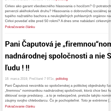
Cirkev ako garant všeobecného hlasovania o hocičom? O potratoch,
perverzii akéhokoľvek druhu? Hlasovania o dobrovoľnej sociálnej se
tupého nažratého bachora a neukojiteľných pohlavných orgánov na
Cirkvi povedať ešte pred 50 rokmi? A dnes sme nabádaní cirkevným
Pokračovanie článku
Pani Čaputová je „firemnou“no
nadnárodnej spoločnosti a nie 
ľudu ! !!
18. marca 2019, Prečítané 7 971x,
politolog
Pani Čaputová nevznikla so spoločenskej a politickej objednávky ľu
„firemnou“ nominantkou nadnárodnej spoločnosti, ktorá chce bez h
diktovať svoje predstavy…a to je nebezpečné, pretože takýto nomin
záujmy svojho chlebodarcu. Čo je pochopiteľné. Toto je extrémne [
Pokračovanie článku