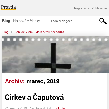
Registrácia
Prihlásenie
Blog
Najnovšie články
Najčítanejšie články
Blog
>
Boh ide k tomu, kto k nemu prichádza…
Najkomentovanejšie články
Zoznam blogov
Komerčné blogy
Archív:
marec, 2019
Cirkev a Čaputová
24. marca 2019, Prečítané 4 804x,
politolog