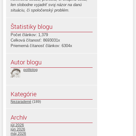
len slobodne vyjadriť svoj názor na danú
situáciu, či spoločenský problém.
Štatistiky blogu
Počet článkov: 1,379
Celková čítanosť: 8693031x
Priemerná čítanosť článkov: 6304x
Autor blogu
politolog
Kategórie
Nezaradené
(189)
Archív
júl 2026
jún 2026
máj 2026