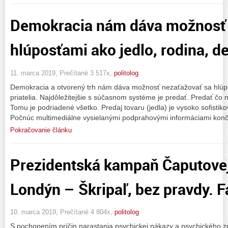
Demokracia nám dáva možnosť 
hlúposťami ako jedlo, rodina, det
11. marca 2019, Prečítané 3 517x,
politolog
Demokracia a otvorený trh nám dáva možnosť nezaťažovať sa hlúpos
priatelia. Najdôležitejšie s súčasnom systéme je predať. Predať čo 
Tomu je podriadené všetko. Predaj tovaru (jedla) je vysoko sofisti
Počnúc multimediálne vysielanými podprahovými informáciami konč
Pokračovanie článku
Prezidentská kampaň Čaputovej
Londýn – Škripaľ, bez pravdy. 
10. marca 2019, Prečítané 4 804x,
politolog
S pochopením príčin narastania psychickej nákazy a psychického 