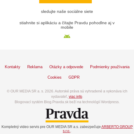
sledujte naše sociálne siete
stiahnite si aplikáciu a čítajte Pravdu pohodlne aj v
mobile
Kontakty
Reklama
Otázky a odpovede
Podmienky používania
Cookies
GDPR
© OUR MEDIA SR a. s. 2026. Autorské práva sú vyhradené a vykonáva ich
vydavateľ,
viac info
.
Blogovací systém Blog.Pravda.sk beží na technológií Wordpress.
Kompletný video servis pre OUR MEDIA SR a.s. zabezpečuje
ARBERTO GROUP
s.r.o.
.