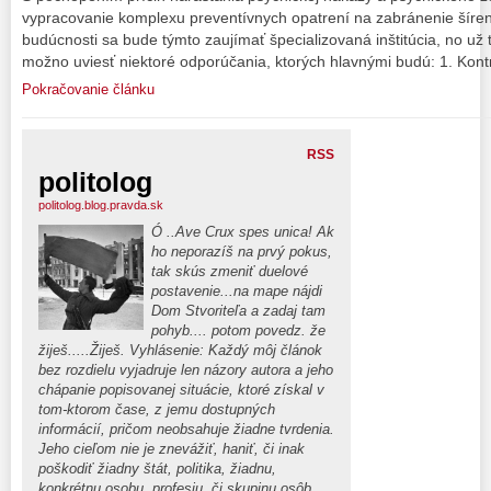
vypracovanie komplexu preventívnych opatrení na zabránenie šíren
budúcnosti sa bude týmto zaujímať špecializovaná inštitúcia, no už
možno uviesť niektoré odporúčania, ktorých hlavnými budú: 1. Kontr
Pokračovanie článku
RSS
politolog
politolog.blog.pravda.sk
Ó ..Ave Crux spes unica! Ak
ho neporazíš na prvý pokus,
tak skús zmeniť duelové
postavenie...na mape nájdi
Dom Stvoriteľa a zadaj tam
pohyb.... potom povedz. že
žiješ.....Žiješ. Vyhlásenie: Každý môj článok
bez rozdielu vyjadruje len názory autora a jeho
chápanie popisovanej situácie, ktoré získal v
tom-ktorom čase, z jemu dostupných
informácií, pričom neobsahuje žiadne tvrdenia.
Jeho cieľom nie je znevážiť, haniť, či inak
poškodiť žiadny štát, politika, žiadnu,
konkrétnu osobu, profesiu, či skupinu osôb,