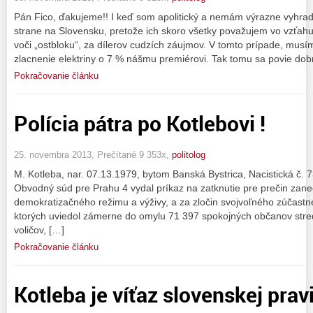
Pán Fico, ďakujeme!! I keď som apolitický a nemám výrazne vyhrade
strane na Slovensku, pretože ich skoro všetky považujem vo vzťahu
voči „ostbloku“, za dílerov cudzích záujmov. V tomto prípade, musí
zlacnenie elektriny o 7 % nášmu premiérovi. Tak tomu sa povie dob
Pokračovanie článku
Polícia pátra po Kotlebovi !
25. novembra 2013, Prečítané 9 353x,
politolog
M. Kotleba, nar. 07.13.1979, bytom Banská Bystrica, Nacistická č
Obvodný súd pre Prahu 4 vydal príkaz na zatknutie pre prečin zan
demokratizačného režimu a výživy, a za zločin svojvoľného zúčast
ktorých uviedol zámerne do omylu 71 397 spokojných občanov stre
voličov, […]
Pokračovanie článku
Kotleba je víťaz slovenskej prav