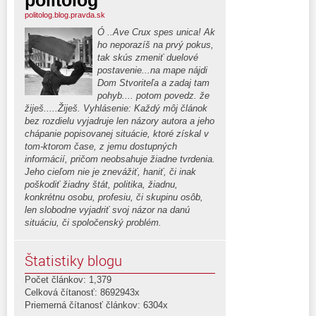
politolog
politolog.blog.pravda.sk
Ó ..Ave Crux spes unica! Ak
ho neporazíš na prvý pokus,
tak skús zmeniť duelové
postavenie...na mape nájdi
Dom Stvoriteľa a zadaj tam
pohyb.... potom povedz. že
žiješ.....Žiješ. Vyhlásenie: Každý môj článok
bez rozdielu vyjadruje len názory autora a jeho
chápanie popisovanej situácie, ktoré získal v
tom-ktorom čase, z jemu dostupných
informácií, pričom neobsahuje žiadne tvrdenia.
Jeho cieľom nie je znevážiť, haniť, či inak
poškodiť žiadny štát, politika, žiadnu,
konkrétnu osobu, profesiu, či skupinu osôb,
len slobodne vyjadriť svoj názor na danú
situáciu, či spoločenský problém.
Štatistiky blogu
Počet článkov: 1,379
Celková čítanosť: 8692943x
Priemerná čítanosť článkov: 6304x