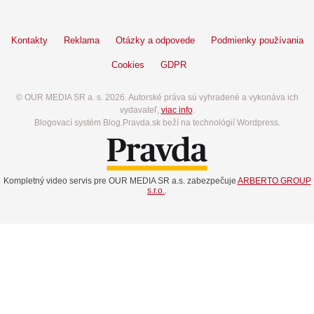
Kontakty
Reklama
Otázky a odpovede
Podmienky používania
Cookies
GDPR
© OUR MEDIA SR a. s. 2026. Autorské práva sú vyhradené a vykonáva ich
vydavateľ,
viac info
.
Blogovací systém Blog.Pravda.sk beží na technológií Wordpress.
Kompletný video servis pre OUR MEDIA SR a.s. zabezpečuje
ARBERTO GROUP
s.r.o.
.