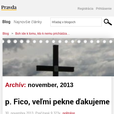
Registrácia
Prihlásenie
Blog
Najnovšie články
Najčítanejšie články
Blog
>
Boh ide k tomu, kto k nemu prichádza…
Najkomentovanejšie články
Zoznam blogov
Komerčné blogy
Archív:
november, 2013
p. Fico, veľmi pekne ďakujeme
30. novembra 2013, Prečítané 9 323x,
politolog