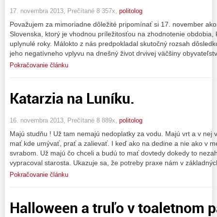
17. novembra 2013, Prečítané 8 357x,
politolog
Považujem za mimoriadne dôležité pripomínať si 17. november ak
Slovenska, ktorý je vhodnou príležitosťou na zhodnotenie obdobia,
uplynulé roky. Málokto z nás predpokladal skutočný rozsah dôsled
jeho negatívneho vplyvu na dnešný život drvivej väčšiny obyvateľst
Pokračovanie článku
Katarzia na Luníku.
16. novembra 2013, Prečítané 8 889x,
politolog
Majú studňu ! Už tam nemajú nedoplatky za vodu. Majú vrt a v nej v
mať kde umývať, prať a zalievať. I keď ako na dedine a nie ako v 
svrabom. Už majú čo chceli a budú to mať dovtedy dokedy to neza
vypracoval starosta. Ukazuje sa, že potreby praxe nám v základnýc
Pokračovanie článku
Halloween a truľo v toaletnom p