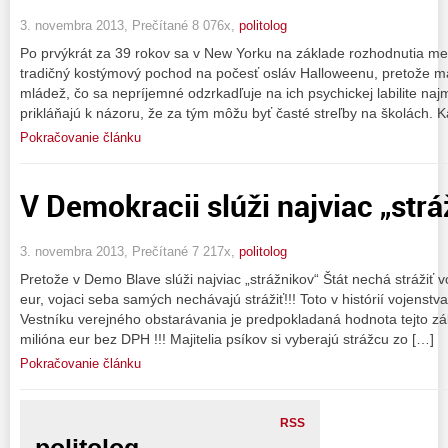
3. novembra 2013, Prečítané 8 076x,
politolog
Po prvýkrát za 39 rokov sa v New Yorku na základe rozhodnutia m
tradičný kostýmový pochod na počesť osláv Halloweenu, pretože má
mládež, čo sa nepríjemné odzrkadľuje na ich psychickej labilite naj
prikláňajú k názoru, že za tým môžu byť časté streľby na školách. K
Pokračovanie článku
V Demokracii slúži najviac „str
3. novembra 2013, Prečítané 7 217x,
politolog
Pretože v Demo Blave slúži najviac „strážnikov“ Štát nechá strážiť vo
eur, vojaci seba samých nechávajú strážiť!!! Toto v histórií vojenst
Vestníku verejného obstarávania je predpokladaná hodnota tejto z
milióna eur bez DPH !!! Majitelia psíkov si vyberajú strážcu zo […]
Pokračovanie článku
RSS