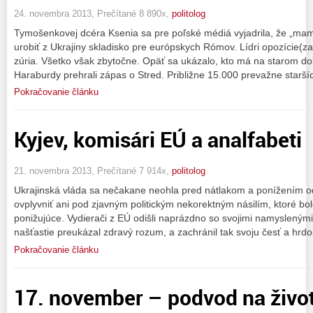
24. novembra 2013, Prečítané 8 890x,
politolog
Tymošenkovej dcéra Ksenia sa pre poľské médiá vyjadrila, že „mam
urobiť z Ukrajiny skladisko pre európskych Rómov. Lídri opozície(za
zúria. Všetko však zbytočne. Opäť sa ukázalo, kto má na starom do
Haraburdy prehrali zápas o Stred. Približne 15.000 prevažne starší
Pokračovanie článku
Kyjev, komisári EÚ a analfabeti
21. novembra 2013, Prečítané 7 914x,
politolog
Ukrajinská vláda sa nečakane neohla pred nátlakom a ponížením o
ovplyvniť ani pod zjavným politickým nekorektným násilím, ktoré bo
ponižujúce. Vydierači z EÚ odišli naprázdno so svojimi namyslenými
našťastie preukázal zdravý rozum, a zachránil tak svoju česť a hrdo
Pokračovanie článku
17. november – podvod na živo