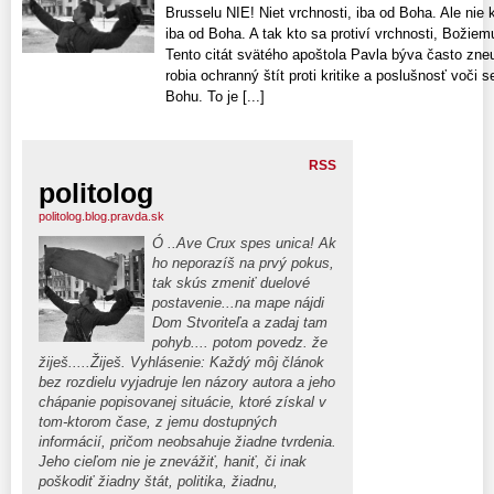
Brusselu NIE! Niet vrchnosti, iba od Boha. Ale nie k
iba od Boha. A tak kto sa protiví vrchnosti, Božiemu
Tento citát svätého apoštola Pavla býva často zne
robia ochranný štít proti kritike a poslušnosť voči
Bohu. To je [...]
RSS
politolog
politolog.blog.pravda.sk
Ó ..Ave Crux spes unica! Ak
ho neporazíš na prvý pokus,
tak skús zmeniť duelové
postavenie...na mape nájdi
Dom Stvoriteľa a zadaj tam
pohyb.... potom povedz. že
žiješ.....Žiješ. Vyhlásenie: Každý môj článok
bez rozdielu vyjadruje len názory autora a jeho
chápanie popisovanej situácie, ktoré získal v
tom-ktorom čase, z jemu dostupných
informácií, pričom neobsahuje žiadne tvrdenia.
Jeho cieľom nie je znevážiť, haniť, či inak
poškodiť žiadny štát, politika, žiadnu,