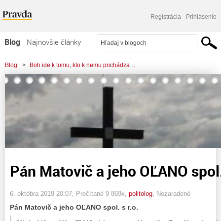
Registrácia
Prihlásenie
Blog
Najnovšie články
Najčítanejšie články
Blog
>
Boh ide k tomu, kto k nemu prichádza…
Najkomentovanejšie články
>
Pán Matovič a jeho OĽANO spol. s r. o.
Zoznam blogov
Komerčné blogy
Pán Matovič a jeho OĽANO spol. 
6. októbra 2019 20:07
, Prečítané 9 869x,
politolog
,
Nezaradené
Pán Matovič a jeho OĽANO spol. s r.o.