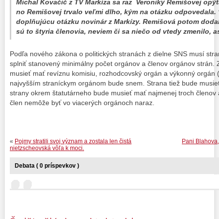
Michal Kovačič z TV Markíza sa raz Veroniky Remišovej opýt
no Remišovej trvalo veľmi dlho, kým na otázku odpovedala.
doplňujúcu otázku novinár z Markízy. Remišová potom dodal
sú to štyria členovia, neviem či sa niečo od vtedy zmenilo, as
Podľa nového zákona o politických stranách z dielne SNS musí stran
splniť stanovený minimálny počet orgánov a členov orgánov strán.
musieť mať revíznu komisiu, rozhodcovský orgán a výkonný orgán 
najvyšším straníckym orgánom bude snem. Strana tiež bude musieť
strany okrem štatutárneho bude musieť mať najmenej troch členov 
člen nemôže byť vo viacerých orgánoch naraz.
«
Pojmy stratili svoj význam a zostala len čistá
Pani Blahova,
nietzscheovská vôľa k moci.
Debata ( 0 príspevkov )