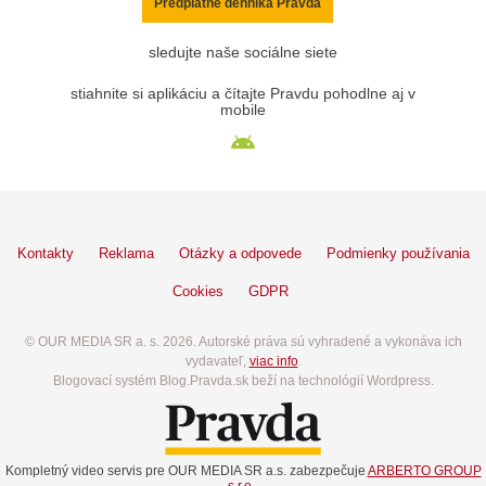
Predplatné denníka Pravda
sledujte naše sociálne siete
stiahnite si aplikáciu a čítajte Pravdu pohodlne aj v
mobile
Kontakty
Reklama
Otázky a odpovede
Podmienky používania
Cookies
GDPR
© OUR MEDIA SR a. s. 2026. Autorské práva sú vyhradené a vykonáva ich
vydavateľ,
viac info
.
Blogovací systém Blog.Pravda.sk beží na technológií Wordpress.
Kompletný video servis pre OUR MEDIA SR a.s. zabezpečuje
ARBERTO GROUP
s.r.o.
.