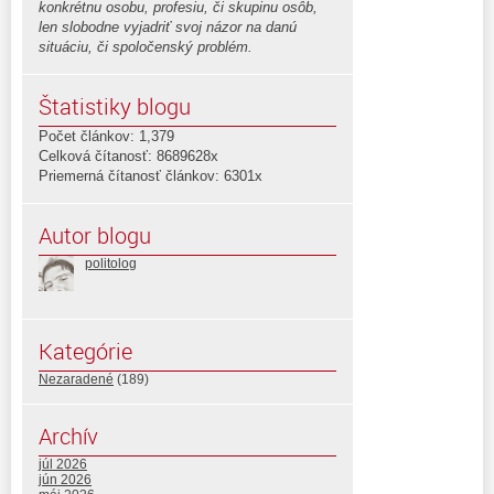
konkrétnu osobu, profesiu, či skupinu osôb,
len slobodne vyjadriť svoj názor na danú
situáciu, či spoločenský problém.
Štatistiky blogu
Počet článkov: 1,379
Celková čítanosť: 8689628x
Priemerná čítanosť článkov: 6301x
Autor blogu
politolog
Kategórie
Nezaradené
(189)
Archív
júl 2026
jún 2026