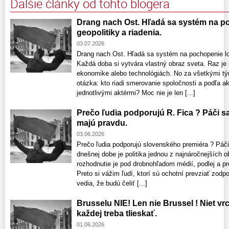
Ďalšie články od tohto blogera
Drang nach Ost. Hľadá sa systém na po
geopolitiky a riadenia.
03.07.2026
Drang nach Ost. Hľadá sa systém na pochopenie log
Každá doba si vytvára vlastný obraz sveta. Raz je
ekonomike alebo technológiách. No za všetkými tý
otázka: kto riadi smerovanie spoločnosti a podľa 
jednotlivými aktérmi? Moc nie je len [...]
Prečo ľudia podporujú R. Fica ? Páči sa
majú pravdu.
03.06.2026
Prečo ľudia podporujú slovenského premiéra ? Páči
dnešnej dobe je politika jednou z najnáročnejších o
rozhodnutie je pod drobnohľadom médií, podlej a pro
Preto si vážim ľudí, ktorí sú ochotní prevziať zodp
vedia, že budú čeliť [...]
Brusselu NIE! Len nie Brussel ! Niet vrc
každej treba tlieskať.
01.06.2026