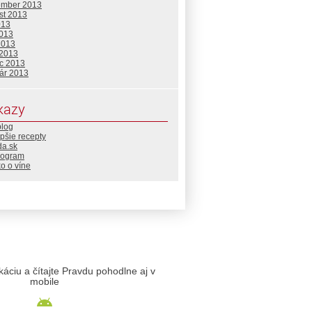
ember 2013
st 2013
013
2013
2013
 2013
c 2013
uár 2013
kazy
blog
pšie recepty
da.sk
rogram
o o víne
likáciu a čítajte Pravdu pohodlne aj v
mobile