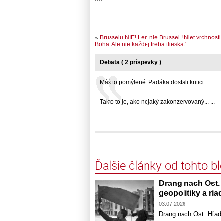
«
Brusselu NIE! Len nie Brussel ! Niet vrchnosti
Boha. Ale nie každej treba tlieskať.
Debata ( 2 príspevky )
Máš to pomýlené. Padáka dostali kritici... ...
Takto to je, ako nejaký zakonzervovaný... ...
Ďalšie články od tohto b
Drang nach Ost.
geopolitiky a ria
03.07.2026
Drang nach Ost. Hľadá