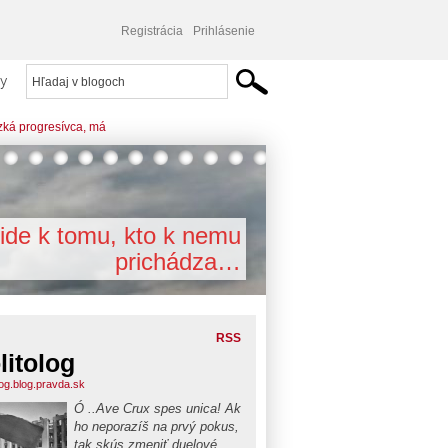
Registrácia
Prihlásenie
y
zká progresívca, má
ide k tomu, kto k nemu
prichádza…
RSS
litolog
log.blog.pravda.sk
Ó ..Ave Crux spes unica! Ak
ho neporazíš na prvý pokus,
tak skús zmeniť duelové