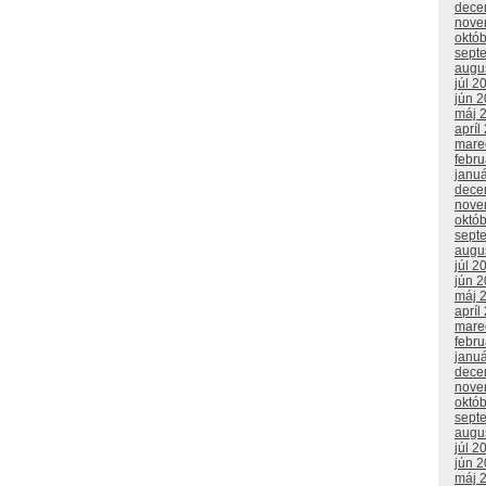
dece
nove
októ
sept
augu
júl 2
jún 
máj 
apríl
mare
febr
janu
dece
nove
októ
sept
augu
júl 2
jún 
máj 
apríl
mare
febr
janu
dece
nove
októ
sept
augu
júl 2
jún 
máj 