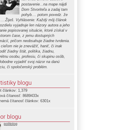
postavenie...na mape nájdi
Dom Stvoriteľa a zadaj tam
pohyb.... potom povedz. že
.....Žiješ. Vyhlásenie: Každý môj článok
ozdielu vyjadruje len názory autora a jeho
nie popisovanej situácie, ktoré získal v
ktorom čase, z jemu dostupných
rmácií, pričom neobsahuje žiadne tvrdenia.
cieľom nie je znevážiť, haniť, či inak
diť žiadny štát, politika, žiadnu,
rétnu osobu, profesiu, či skupinu osôb,
slobodne vyjadriť svoj názor na danú
áciu, či spoločenský problém.
tistiky blogu
t článkov: 1,379
ová čítanosť: 8689433x
merná čítanosť článkov: 6301x
or blogu
politolog