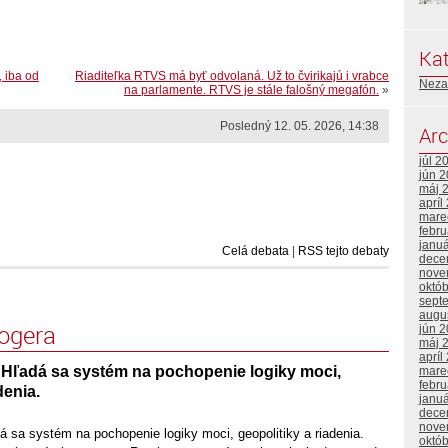
Kat
, iba od
Riaditeľka RTVS má byť odvolaná. Už to čvirikajú i vrabce
Neza
na parlamente. RTVS je stále falošný megafón.
»
Posledný 12. 05. 2026, 14:38
Arc
júl 2
jún 
máj 
apríl
mare
febr
janu
Celá debata
|
RSS tejto debaty
dece
nove
októ
sept
augu
logera
jún 
máj 
apríl
 Hľadá sa systém na pochopenie logiky moci,
mare
febr
denia.
janu
dece
nove
 sa systém na pochopenie logiky moci, geopolitiky a riadenia.
októ