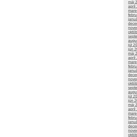
máj 
apríl
mare
febr
janu
dece
nove
októ
sept
augu
júl 2
jún 
máj 
apríl
mare
febr
janu
dece
nove
októ
sept
augu
júl 2
jún 
máj 
apríl
mare
febr
janu
dece
nove
októ