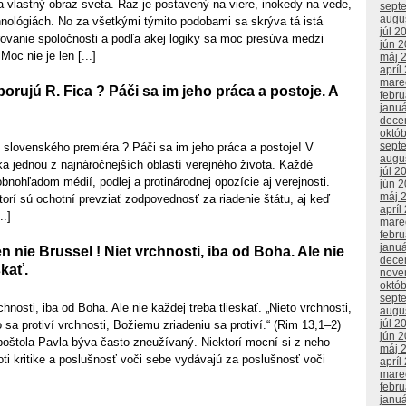
 vlastný obraz sveta. Raz je postavený na viere, inokedy na vede,
sept
augu
nológiách. No za všetkými týmito podobami sa skrýva tá istá
júl 2
rovanie spoločnosti a podľa akej logiky sa moc presúva medzi
jún 
Moc nie je len [...]
máj 
apríl
mare
orujú R. Fica ? Páči sa im jeho práca a postoje. A
febr
janu
dece
októ
sept
 slovenského premiéra ? Páči sa im jeho práca a postoje! V
augu
ika jednou z najnáročnejších oblastí verejného života. Každé
júl 2
obnohľadom médií, podlej a protinárodnej opozície aj verejnosti.
jún 
máj 
ktorí sú ochotní prevziať zodpovednosť za riadenie štátu, aj keď
apríl
..]
mare
febr
janu
n nie Brussel ! Niet vrchnosti, iba od Boha. Ale nie
dece
skať.
nove
októ
sept
hnosti, iba od Boha. Ale nie každej treba tlieskať. „Nieto vrchnosti,
augu
júl 2
 sa protiví vrchnosti, Božiemu zriadeniu sa protiví.“ (Rim 13,1–2)
jún 
poštola Pavla býva často zneužívaný. Niektorí mocní si z neho
máj 
roti kritike a poslušnosť voči sebe vydávajú za poslušnosť voči
apríl
mare
febr
janu