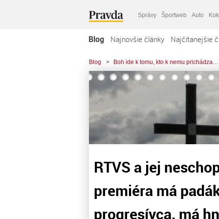
Správy
Športweb
Auto
Kok
Blog
Najnovšie články
Najčítanejšie č
Blog
>
Boh ide k tomu, kto k nemu prichádza…
RTVS a jej neschop
premiéra má padák
progresívca, má hn