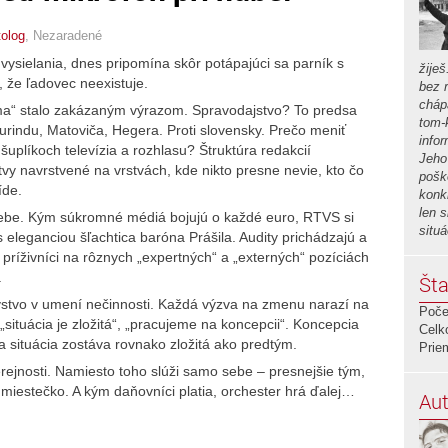
tolog
,
Nezaradené
ysielania, dnes pripomína skôr potápajúci sa parník s
žiješ
, že ľadovec neexistuje.
bez r
chápa
a“ stalo zakázaným výrazom. Spravodajstvo? To predsa
tom-
urindu, Matoviča, Hegera. Proti slovensky. Prečo meniť
info
uplíkoch televízia a rozhlasu? Štruktúra redakcií
Jeho 
vy navrstvené na vrstvách, kde nikto presne nevie, kto čo
poško
íde.
konk
len 
sebe. Kým súkromné médiá bojujú o každé euro, RTVS si
situ
 eleganciou šľachtica baróna Prášila. Audity prichádzajú a
príživníci na rôznych „expertných“ a „externých“ pozíciách
.
Šta
stvo v umení nečinnosti. Každá výzva na zmenu narazí na
Poče
situácia je zložitá“, „pracujeme na koncepcii“. Koncepcia
Celk
a situácia zostáva rovnako zložitá ako predtým.
Prie
ejnosti. Namiesto toho slúži samo sebe – presnejšie tým,
é miestečko. A kým daňovníci platia, orchester hrá ďalej…
Aut