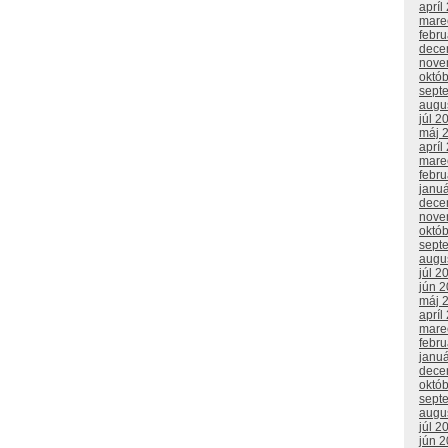
apríl
mare
febr
dece
nove
októ
sept
augu
júl 2
máj 
apríl
mare
febr
janu
dece
nove
októ
sept
augu
júl 2
jún 
máj 
apríl
mare
febr
janu
dece
októ
sept
augu
júl 2
jún 