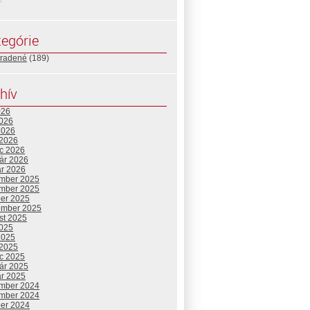
egórie
radené
(189)
hív
026
2026
2026
 2026
c 2026
uár 2026
ár 2026
mber 2025
mber 2025
ber 2025
ember 2025
st 2025
2025
2025
 2025
c 2025
uár 2025
ár 2025
mber 2024
mber 2024
ber 2024