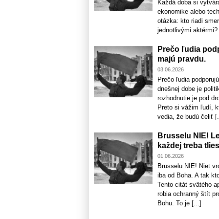
Každá doba si vytvára
ekonomike alebo tech
otázka: kto riadi sme
jednotlivými aktérmi? 
Prečo ľudia podp
majú pravdu.
03.06.2026
Prečo ľudia podporujú
dnešnej dobe je polit
rozhodnutie je pod dr
Preto si vážim ľudí, 
vedia, že budú čeliť [.
Brusselu NIE! Le
každej treba tlie
01.06.2026
Brusselu NIE! Niet vrc
iba od Boha. A tak kto
Tento citát svätého a
robia ochranný štít p
Bohu. To je [...]