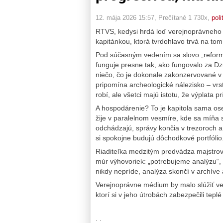
12. mája 2026 15:57
, Prečítané 1 730x,
poli
RTVS, kedysi hrdá loď verejnoprávneho v
kapitánkou, ktorá tvrdohlavo trvá na tom
Pod súčasným vedením sa slovo „reform
funguje presne tak, ako fungovalo za Dz
niečo, čo je dokonale zakonzervované v š
pripomína archeologické nálezisko – vrst
robí, ale všetci majú istotu, že výplata pr
A hospodárenie? To je kapitola sama o
žije v paralelnom vesmíre, kde sa míňa s
odchádzajú, správy končia v trezoroch a 
si spokojne budujú dôchodkové portfólio
Riaditeľka medzitým predvádza majstrov
múr výhovoriek: „potrebujeme analýzu“, „
nikdy nepríde, analýza skončí v archíve 
Verejnoprávne médium by malo slúžiť ver
ktorí si v jeho útrobách zabezpečili tepl
:.:.