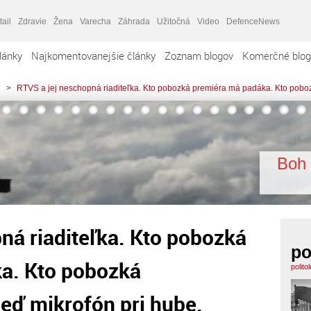
tail
Zdravie
Žena
Varecha
Záhrada
Užitočná
Video
DefenceNews
lánky
Najkomentovanejšie články
Zoznam blogov
Komerčné blog
>
RTVS a jej neschopná riaditeľka. Kto pobozká premiéra má padáka. Kto pobo
Boh 
ná riaditeľka. Kto pobozká
po
a. Kto pobozká
polito
eď mikrofón pri hube.