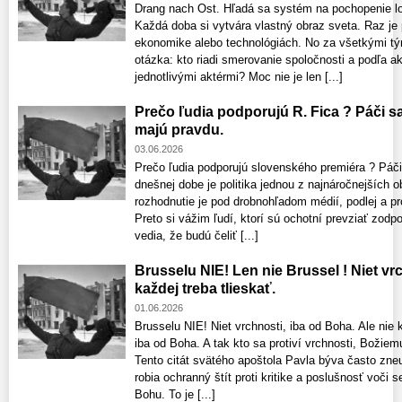
Drang nach Ost. Hľadá sa systém na pochopenie log
Každá doba si vytvára vlastný obraz sveta. Raz je
ekonomike alebo technológiách. No za všetkými tý
otázka: kto riadi smerovanie spoločnosti a podľa 
jednotlivými aktérmi? Moc nie je len [...]
Prečo ľudia podporujú R. Fica ? Páči sa
majú pravdu.
03.06.2026
Prečo ľudia podporujú slovenského premiéra ? Páči
dnešnej dobe je politika jednou z najnáročnejších o
rozhodnutie je pod drobnohľadom médií, podlej a pro
Preto si vážim ľudí, ktorí sú ochotní prevziať zodp
vedia, že budú čeliť [...]
Brusselu NIE! Len nie Brussel ! Niet vrc
každej treba tlieskať.
01.06.2026
Brusselu NIE! Niet vrchnosti, iba od Boha. Ale nie k
iba od Boha. A tak kto sa protiví vrchnosti, Božiemu
Tento citát svätého apoštola Pavla býva často zne
robia ochranný štít proti kritike a poslušnosť voči
Bohu. To je [...]