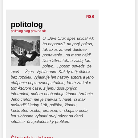
RSS
politolog
politolog.blog.pravda.sk
Ó ..Ave Crux spes unica! Ak
ho neporazíš na prvý pokus,
tak skús zmeniť duelové
postavenie...na mape nájdi
Dom Stvoriteľa a zadaj tam
pohyb.... potom povedz. že
žiješ.....Žiješ. Vyhlásenie: Každý môj článok
bez rozdielu vyjadruje len názory autora a jeho
chápanie popisovanej situácie, ktoré získal v
tom-ktorom čase, z jemu dostupných
informácií, pričom neobsahuje žiadne tvrdenia.
Jeho cieľom nie je znevážiť, haniť, či inak
poškodiť žiadny štát, politika, žiadnu,
konkrétnu osobu, profesiu, či skupinu osôb,
len slobodne vyjadriť svoj názor na danú
situáciu, či spoločenský problém.