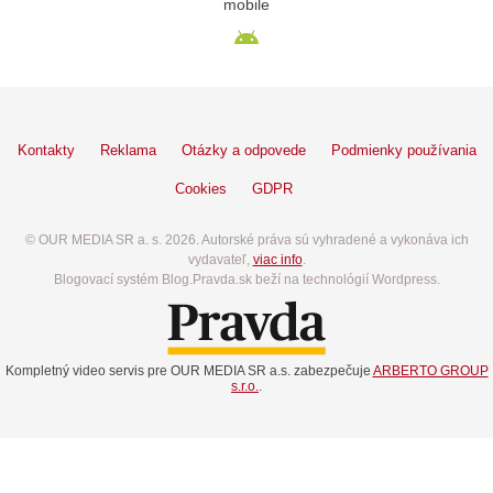
mobile
Kontakty
Reklama
Otázky a odpovede
Podmienky používania
Cookies
GDPR
© OUR MEDIA SR a. s. 2026. Autorské práva sú vyhradené a vykonáva ich
vydavateľ,
viac info
.
Blogovací systém Blog.Pravda.sk beží na technológií Wordpress.
Kompletný video servis pre OUR MEDIA SR a.s. zabezpečuje
ARBERTO GROUP
s.r.o.
.