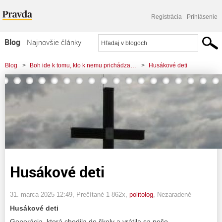
Registrácia
Prihlásenie
Blog
Najnovšie články
Najčítanejšie články
Blog
>
Boh ide k tomu, kto k nemu prichádza…
>
Husákové deti
Najkomentovanejšie články
Zoznam blogov
Komerčné blogy
Husákové deti
31. marca 2025 12:49
, Prečítané 1 862x,
politolog
,
Nezaradené
Husákové deti
Generácia, ktorá chodila do školy a vrátila sa pešo.