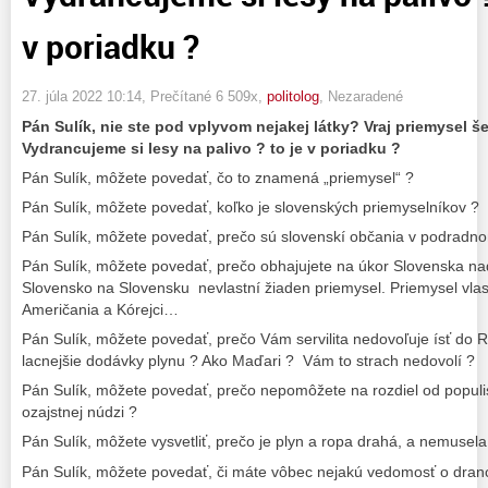
v poriadku ?
27. júla 2022 10:14
, Prečítané 6 509x,
politolog
,
Nezaradené
Pán Sulík, nie ste pod vplyvom nejakej látky? Vraj priemysel š
Vydrancujeme si lesy na palivo ? to je v poriadku ?
Pán Sulík, môžete povedať, čo to znamená „priemysel“ ?
Pán Sulík, môžete povedať, koľko je slovenských priemyselníkov ?
Pán Sulík, môžete povedať, prečo sú slovenskí občania v podradn
Pán Sulík, môžete povedať, prečo obhajujete na úkor Slovenska n
Slovensko na Slovensku nevlastní žiaden priemysel. Priemysel vlas
Američania a Kórejci…
Pán Sulík, môžete povedať, prečo Vám servilita nedovoľuje ísť do 
lacnejšie dodávky plynu ? Ako Maďari ? Vám to strach nedovolí ?
Pán Sulík, môžete povedať, prečo nepomôžete na rozdiel od populist
ozajstnej núdzi ?
Pán Sulík, môžete vysvetliť, prečo je plyn a ropa drahá, a nemusela
Pán Sulík, môžete povedať, či máte vôbec nejakú vedomosť o dran