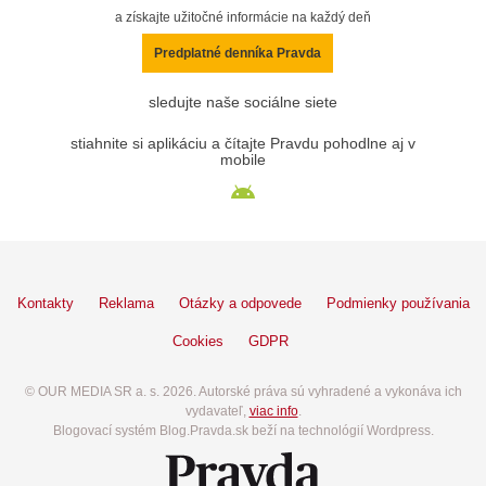
a získajte užitočné informácie na každý deň
Predplatné denníka Pravda
sledujte naše sociálne siete
stiahnite si aplikáciu a čítajte Pravdu pohodlne aj v
mobile
Kontakty
Reklama
Otázky a odpovede
Podmienky používania
Cookies
GDPR
© OUR MEDIA SR a. s. 2026. Autorské práva sú vyhradené a vykonáva ich
vydavateľ,
viac info
.
Blogovací systém Blog.Pravda.sk beží na technológií Wordpress.