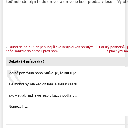
keď nebude plyn bude drevo, a drevo je kde, predsa v lese… Vy úbo
:.:
«
Rubeľ stúpa a Putin je silnejší ako kedykoľvek predtým –
Farský pokladník, 
naše sankcie sa obrátili proti nám.
s plochými no
Debata ( 4 príspevky )
jediné pozitívum pána Sulíka, je, že kritizuje... ...
ale mohol by, ale keď on tam je akurát cez tú... ...
ako vie, tak riadi svoj rezort. každý podľa... ...
Nemôže!!! ...