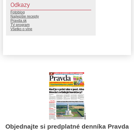
Odkazy
Fotoblog
Najlepšie recepty
Pravda.sk
TV program
Všetko o víne
Objednajte si predplatné denníka Pravda