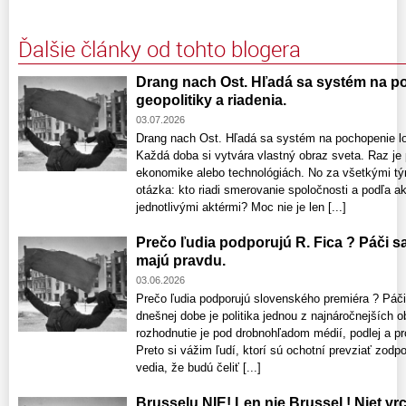
Ďalšie články od tohto blogera
Drang nach Ost. Hľadá sa systém na po
geopolitiky a riadenia.
03.07.2026
Drang nach Ost. Hľadá sa systém na pochopenie log
Každá doba si vytvára vlastný obraz sveta. Raz je
ekonomike alebo technológiách. No za všetkými tý
otázka: kto riadi smerovanie spoločnosti a podľa 
jednotlivými aktérmi? Moc nie je len [...]
Prečo ľudia podporujú R. Fica ? Páči sa
majú pravdu.
03.06.2026
Prečo ľudia podporujú slovenského premiéra ? Páči
dnešnej dobe je politika jednou z najnáročnejších o
rozhodnutie je pod drobnohľadom médií, podlej a pro
Preto si vážim ľudí, ktorí sú ochotní prevziať zodp
vedia, že budú čeliť [...]
Brusselu NIE! Len nie Brussel ! Niet vrc