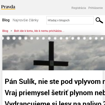
Registrácia
Prihlásenie
Blog
Najnovšie články
Najčítanejšie články
Blog
>
Boh ide k tomu, kto k nemu prichádza…
Najkomentovanejšie články
>
Pán Sulík, nie ste pod vplyvom nejakej látky? Vraj priemysel šetriť plynom
Zoznam blogov
nebude. Vydrancujeme
Komerčné blogy
Pán Sulík, nie ste pod vplyvom n
Vraj priemysel šetriť plynom ne
Vydrancujeme si lesy na palivo ?