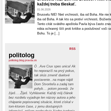
každej treba tlieskať.
01.06.2026
Brusselu NIE! Niet vrchnosti, iba od Boha. Ale nie k
iba od Boha. A tak kto sa protiví vrchnosti, Božiemu
Tento citát svätého apoštola Pavla býva často zne
robia ochranný štít proti kritike a poslušnosť voči
Bohu. To je [...]
RSS
politolog
politolog.blog.pravda.sk
Ó ..Ave Crux spes unica! Ak
ho neporazíš na prvý pokus,
tak skús zmeniť duelové
postavenie...na mape nájdi
Dom Stvoriteľa a zadaj tam
pohyb.... potom povedz. že
žiješ.....Žiješ. Vyhlásenie: Každý môj článok
bez rozdielu vyjadruje len názory autora a jeho
chápanie popisovanej situácie, ktoré získal v
tom-ktorom čase, z jemu dostupných
informácií, pričom neobsahuje žiadne tvrdenia.