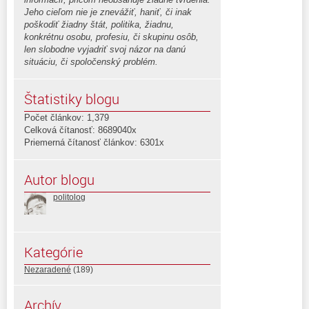
Jeho cieľom nie je znevážiť, haniť, či inak
poškodiť žiadny štát, politika, žiadnu,
konkrétnu osobu, profesiu, či skupinu osôb,
len slobodne vyjadriť svoj názor na danú
situáciu, či spoločenský problém.
Štatistiky blogu
Počet článkov: 1,379
Celková čítanosť: 8689040x
Priemerná čítanosť článkov: 6301x
Autor blogu
politolog
Kategórie
Nezaradené
(189)
Archív