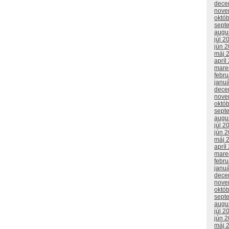
dece
nove
októ
sept
augu
júl 2
jún 
máj 
apríl
mare
febr
janu
dece
nove
októ
sept
augu
júl 2
jún 
máj 
apríl
mare
febr
janu
dece
nove
októ
sept
augu
júl 2
jún 
máj 