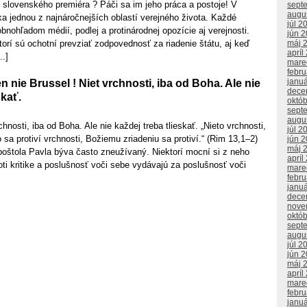
 slovenského premiéra ? Páči sa im jeho práca a postoje! V
sept
augu
ika jednou z najnáročnejších oblastí verejného života. Každé
júl 2
obnohľadom médií, podlej a protinárodnej opozície aj verejnosti.
jún 
ktorí sú ochotní prevziať zodpovednosť za riadenie štátu, aj keď
máj 
apríl
..]
mare
febr
janu
n nie Brussel ! Niet vrchnosti, iba od Boha. Ale nie
dece
skať.
októ
sept
augu
hnosti, iba od Boha. Ale nie každej treba tlieskať. „Nieto vrchnosti,
júl 2
 sa protiví vrchnosti, Božiemu zriadeniu sa protiví.“ (Rim 13,1–2)
jún 
máj 
poštola Pavla býva často zneužívaný. Niektorí mocní si z neho
apríl
roti kritike a poslušnosť voči sebe vydávajú za poslušnosť voči
mare
febr
janu
dece
nove
októ
sept
augu
júl 2
jún 
máj 
apríl
mare
febr
janu