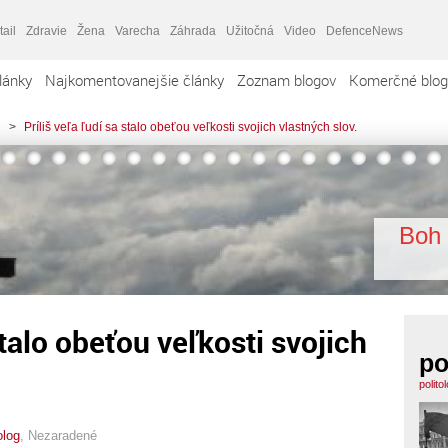
tail
Zdravie
Žena
Varecha
Záhrada
Užitočná
Video
DefenceNews
lánky
Najkomentovanejšie články
Zoznam blogov
Komerčné blog
>
Príliš veľa ľudí sa stalo obeťou veľkosti svojich vlastných slov.
Boh 
stalo obeťou veľkosti svojich
po
polito
olog
,
Nezaradené