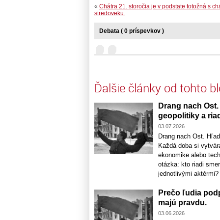
«
Chátra 21. storočia je v podstate totožná s ch
stredoveku.
Debata ( 0 príspevkov )
Ďalšie články od tohto b
Drang nach Ost.
geopolitiky a ria
03.07.2026
Drang nach Ost. Hľadá
Každá doba si vytvára
ekonomike alebo tech
otázka: kto riadi sme
jednotlivými aktérmi? 
Prečo ľudia podp
majú pravdu.
03.06.2026