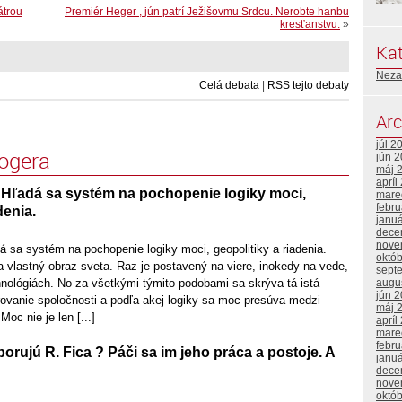
átrou
Premiér Heger , jún patrí Ježišovmu Srdcu. Nerobte hanbu
kresťanstvu.
»
Kat
Neza
Celá debata
|
RSS tejto debaty
Arc
júl 2
logera
jún 
máj 
apríl
 Hľadá sa systém na pochopenie logiky moci,
mare
febr
denia.
janu
dece
nove
 sa systém na pochopenie logiky moci, geopolitiky a riadenia.
októ
 vlastný obraz sveta. Raz je postavený na viere, inokedy na vede,
sept
nológiách. No za všetkými týmito podobami sa skrýva tá istá
augu
jún 
rovanie spoločnosti a podľa akej logiky sa moc presúva medzi
máj 
Moc nie je len [...]
apríl
mare
febr
orujú R. Fica ? Páči sa im jeho práca a postoje. A
janu
dece
nove
októ