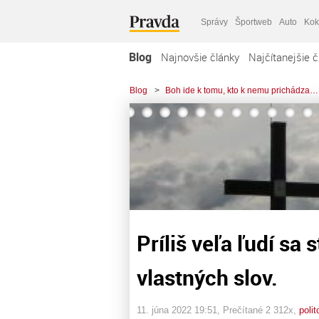
Správy
Športweb
Auto
Kok
Blog
Najnovšie články
Najčítanejšie č
Blog
>
Boh ide k tomu, kto k nemu prichádza…
Príliš veľa ľudí sa 
vlastných slov.
11. júna 2022 19:51
, Prečítané 2 312x,
polit