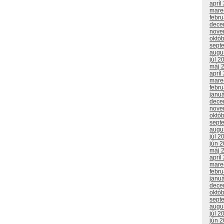
apríl
mare
febr
dece
nove
októ
sept
augu
júl 2
máj 
apríl
mare
febr
janu
dece
nove
októ
sept
augu
júl 2
jún 
máj 
apríl
mare
febr
janu
dece
októ
sept
augu
júl 2
jún 