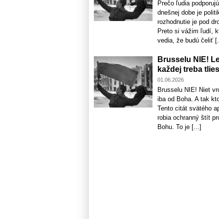
Prečo ľudia podporujú
dnešnej dobe je polit
rozhodnutie je pod dr
Preto si vážim ľudí, 
vedia, že budú čeliť [.
Brusselu NIE! Le
každej treba tlie
01.06.2026
Brusselu NIE! Niet vrc
iba od Boha. A tak kto
Tento citát svätého a
robia ochranný štít p
Bohu. To je [...]