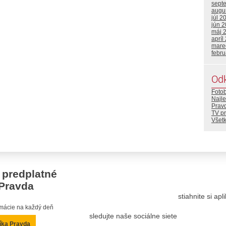
sept
augu
júl 2
jún 
máj 
apríl
mare
febr
Od
Foto
Najle
Prav
TV p
Všetk
 predplatné
Pravda
stiahnite si ap
ormácie na každý deň
sledujte naše sociálne siete
íka Pravda