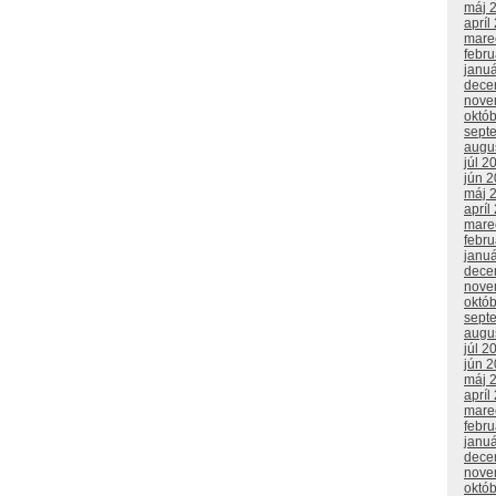
máj 
apríl
mare
febr
janu
dece
nove
októ
sept
augu
júl 2
jún 
máj 
apríl
mare
febr
janu
dece
nove
októ
sept
augu
júl 2
jún 
máj 
apríl
mare
febr
janu
dece
nove
októ