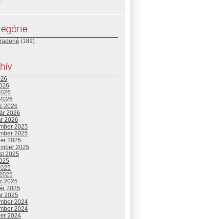
egórie
radené
(189)
hív
026
2026
2026
 2026
c 2026
uár 2026
ár 2026
mber 2025
mber 2025
ber 2025
ember 2025
st 2025
2025
2025
 2025
c 2025
uár 2025
ár 2025
mber 2024
mber 2024
ber 2024