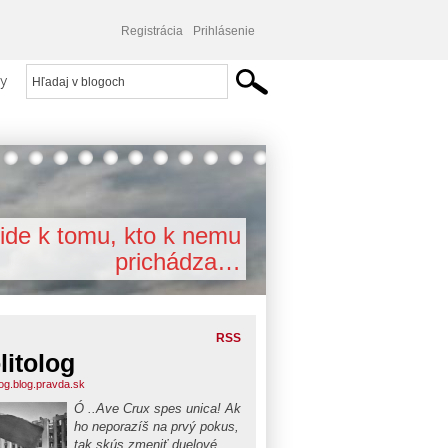
Registrácia
Prihlásenie
y
ide k tomu, kto k nemu
prichádza…
RSS
litolog
log.blog.pravda.sk
Ó ..Ave Crux spes unica! Ak
ho neporazíš na prvý pokus,
tak skús zmeniť duelové