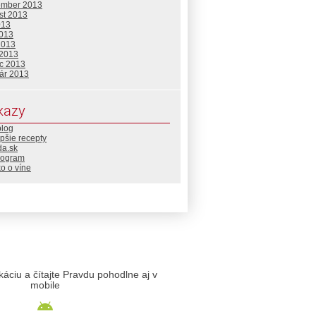
ember 2013
st 2013
013
2013
2013
 2013
c 2013
uár 2013
kazy
blog
pšie recepty
da.sk
rogram
o o víne
likáciu a čítajte Pravdu pohodlne aj v
mobile