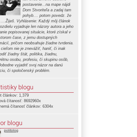
postavenie...na mape nájdi
Dom Stvoriteľa a zadaj tam
pohyb.... potom povedz. že
.....Žiješ. Vyhlásenie: Každý môj článok
ozdielu vyjadruje len názory autora a jeho
nie popisovanej situácie, ktoré získal v
ktorom čase, z jemu dostupných
rmácií, pričom neobsahuje žiadne tvrdenia.
cieľom nie je znevážiť, haniť, či inak
diť žiadny štát, politika, žiadnu,
rétnu osobu, profesiu, či skupinu osôb,
slobodne vyjadriť svoj názor na danú
áciu, či spoločenský problém.
tistiky blogu
t článkov: 1,379
ová čítanosť: 8692960x
merná čítanosť článkov: 6304x
or blogu
politolog