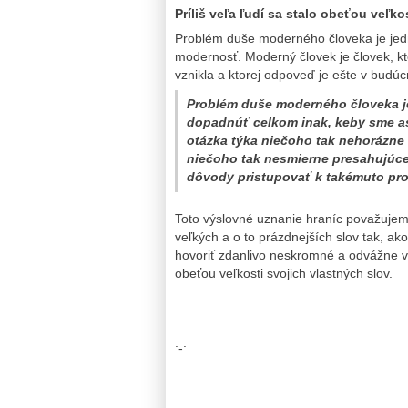
Príliš veľa ľudí sa stalo obeťou veľko
Problém duše moderného človeka je jedno
modernosť. Moderný človek je človek, kt
vznikla a ktorej odpoveď je ešte v budúc
Problém duše moderného človeka je
dopadnúť celkom inak, keby sme as
otázka týka niečoho tak nehorázn
niečoho tak nesmierne presahujúce
dôvody pristupovať k takémuto pro
Toto výslovné uznanie hraníc považujem
veľkých a o to prázdnejších slov tak, a
hovoriť zdanlivo neskromné a odvážne vec
obeťou veľkosti svojich vlastných slov.
:-: