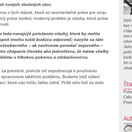
sti svojich vlastných slov.
u z tých otázok, ktoré sú nezmieriteľné práve pre svoju
orý práve vznikol, moderný problém je otázka, ktorá práve
žiješ
nosti.
bez r
chápa
 teda nanajvýš položením otázky, ktorá by mohla
tom-
poň trochu tušili budúcu odpoveď; navyše sa táto
info
e všeobecného – ak nechceme povedať nejasného –
Jeho 
ho chápanie človeka ako jednotlivca, že máme všetky
poško
blému s hlbokou pokorou a zdržanlivosťou.
konk
len 
situ
 za potrebné, pretože nič nepodnecuje k používaniu
ko spracovanie takéhoto problému. Budeme totiž nútení
Šta
i, ktoré nás môžu ľahko oslniť. Príliš veľa ľudí sa stalo
Poče
Celk
Prie
Aut