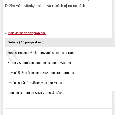
Držím Vám všetky palce. Na rukách aj na nohách.
.:.
«
Matovič má vážny problém !
Debata ( 10 príspevkov )
zasa si nacecaný? čo otravuješ so sprostosťami... ...
Ktorej VŠ porušuje akademickú pôdu vysokej ...
a ty tušíš, že o čom ten LUHÁR politolog-log-log... ...
Prečo sa pýtaš, máš ich viac ako Mikas? ...
a pritom Barbier zo Sevilly ja taká krásna ...