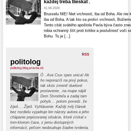
každej treba tlieskať.
01.06.2026
Brusselu NIE! Niet vrchnosti, iba od Boha. Ale nie k
iba od Boha. A tak kto sa protiví vrchnosti, Božiemu
Tento citát svätého apoštola Pavla býva často zne
robia ochranný štít proti kritike a poslušnosť voči
Bohu. To je [...]
RSS
politolog
politolog.blog.pravda.sk
Ó ..Ave Crux spes unica! Ak
ho neporazíš na prvý pokus,
tak skús zmeniť duelové
postavenie...na mape nájdi
Dom Stvoriteľa a zadaj tam
pohyb.... potom povedz. že
žiješ.....Žiješ. Vyhlásenie: Každý môj článok
bez rozdielu vyjadruje len názory autora a jeho
chápanie popisovanej situácie, ktoré získal v
tom-ktorom čase, z jemu dostupných
informácií, pričom neobsahuje žiadne tvrdenia.