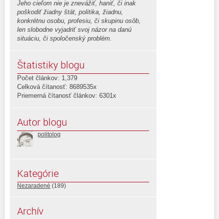
Jeho cieľom nie je znevážiť, haniť, či inak
poškodiť žiadny štát, politika, žiadnu,
konkrétnu osobu, profesiu, či skupinu osôb,
len slobodne vyjadriť svoj názor na danú
situáciu, či spoločenský problém.
Štatistiky blogu
Počet článkov: 1,379
Celková čítanosť: 8689535x
Priemerná čítanosť článkov: 6301x
Autor blogu
politolog
Kategórie
Nezaradené
(189)
Archív