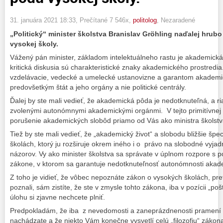
31. januára 2021 18:33
, Prečítané 7 546x,
politolog
,
Nezaradené
„Politický“ minister školstva Branislav Gröhling naďalej hru
vysokej školy.
Vážený pán minister, základom intelektuálneho rastu je akademická
kritická diskusia sú charakteristické znaky akademického prostredia
vzdelávacie, vedecké a umelecké ustanovizne a garantom akademic
predovšetkým štát a jeho orgány a nie politické centrály.
Ďalej by ste mali vedieť, že akademická pôda je nedotknuteľná, a ri
zvolenými autonómnymi akademickými orgánmi. V tejto primitívnej
porušenie akademických slobôd priamo od Vás ako ministra školstv
Tiež by ste mali vedieť, že „akademický život“ a slobodu bližšie špe
školách, ktorý ju rozširuje okrem iného i o právo na slobodné vyjad
názorov. Vy ako minister školstva sa správate v úplnom rozpore s
zákone, v ktorom sa garantuje nedotknuteľnosť autonómnosti akad
Z toho je vidieť, že vôbec nepoznáte zákon o vysokých školách, pret
poznali, sám zistíte, že ste v zmysle tohto zákona, iba v pozícii „p
úlohu si zjavne nechcete plniť.
Predpokladám, že iba z nevedomosti a zaneprázdnenosti pramení s
nachádzate a že niekto Vám konečne vysvetlí celú „filozofiu“ zákon