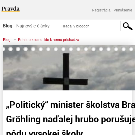
Registrácia
Prihlásenie
Blog
Najnovšie články
Najčítanejšie články
Blog
>
Boh ide k tomu, kto k nemu prichádza…
Najkomentovanejšie články
>
„Politický“ minister školstva Branislav Gröhling naďalej hrubo porušuje
Zoznam blogov
akademickú pôdu vysokej
Komerčné blogy
„Politický“ minister školstva Br
Gröhling naďalej hrubo porušu
pôdu vysokej školy.