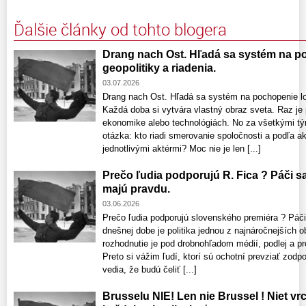
Ďalšie články od tohto blogera
Drang nach Ost. Hľadá sa systém na po
geopolitiky a riadenia.
03.07.2026
Drang nach Ost. Hľadá sa systém na pochopenie log
Každá doba si vytvára vlastný obraz sveta. Raz je
ekonomike alebo technológiách. No za všetkými tý
otázka: kto riadi smerovanie spoločnosti a podľa 
jednotlivými aktérmi? Moc nie je len [...]
Prečo ľudia podporujú R. Fica ? Páči sa
majú pravdu.
03.06.2026
Prečo ľudia podporujú slovenského premiéra ? Páči
dnešnej dobe je politika jednou z najnáročnejších o
rozhodnutie je pod drobnohľadom médií, podlej a pro
Preto si vážim ľudí, ktorí sú ochotní prevziať zodp
vedia, že budú čeliť [...]
Brusselu NIE! Len nie Brussel ! Niet vrc