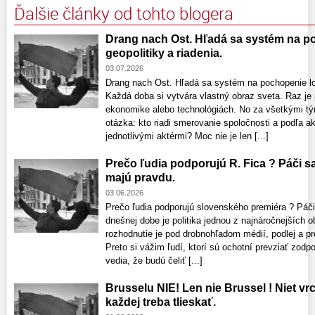
Ďalšie články od tohto blogera
Drang nach Ost. Hľadá sa systém na po
geopolitiky a riadenia.
03.07.2026
Drang nach Ost. Hľadá sa systém na pochopenie log
Každá doba si vytvára vlastný obraz sveta. Raz je
ekonomike alebo technológiách. No za všetkými tý
otázka: kto riadi smerovanie spoločnosti a podľa 
jednotlivými aktérmi? Moc nie je len [...]
Prečo ľudia podporujú R. Fica ? Páči sa
majú pravdu.
03.06.2026
Prečo ľudia podporujú slovenského premiéra ? Páči
dnešnej dobe je politika jednou z najnáročnejších o
rozhodnutie je pod drobnohľadom médií, podlej a pro
Preto si vážim ľudí, ktorí sú ochotní prevziať zodp
vedia, že budú čeliť [...]
Brusselu NIE! Len nie Brussel ! Niet vrc
každej treba tlieskať.