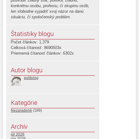
poškodiť žiadny štát, politika, žiadnu,
konkrétnu osobu, profesiu, či skupinu osôb,
len slobodne vyjadriť svoj názor na danú
situáciu, či spoločenský problém.
Štatistiky blogu
Počet článkov: 1,379
Celková čítanosť: 8690503x
Priemerná čítanosť článkov: 6302x
Autor blogu
politolog
Kategórie
Nezaradené
(189)
Archív
júl 2026
jún 2026