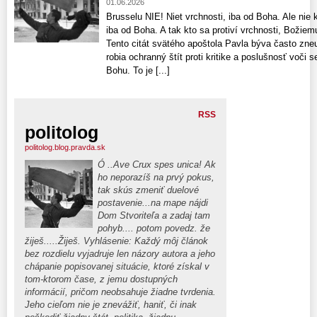
01.06.2026
Brusselu NIE! Niet vrchnosti, iba od Boha. Ale nie k
iba od Boha. A tak kto sa protiví vrchnosti, Božiemu
Tento citát svätého apoštola Pavla býva často zne
robia ochranný štít proti kritike a poslušnosť voči
Bohu. To je [...]
RSS
politolog
politolog.blog.pravda.sk
Ó ..Ave Crux spes unica! Ak
ho neporazíš na prvý pokus,
tak skús zmeniť duelové
postavenie...na mape nájdi
Dom Stvoriteľa a zadaj tam
pohyb.... potom povedz. že
žiješ.....Žiješ. Vyhlásenie: Každý môj článok
bez rozdielu vyjadruje len názory autora a jeho
chápanie popisovanej situácie, ktoré získal v
tom-ktorom čase, z jemu dostupných
informácií, pričom neobsahuje žiadne tvrdenia.
Jeho cieľom nie je znevážiť, haniť, či inak