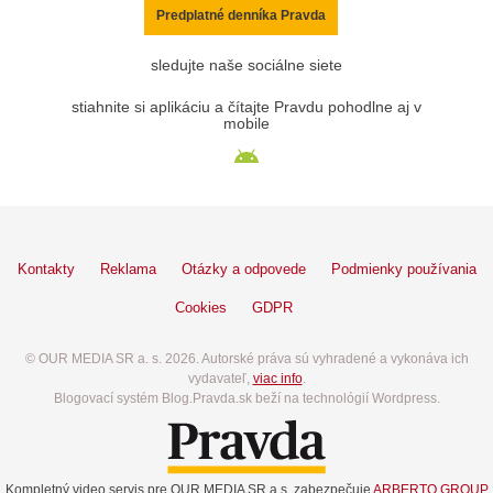
Predplatné denníka Pravda
sledujte naše sociálne siete
stiahnite si aplikáciu a čítajte Pravdu pohodlne aj v
mobile
Kontakty
Reklama
Otázky a odpovede
Podmienky používania
Cookies
GDPR
© OUR MEDIA SR a. s. 2026. Autorské práva sú vyhradené a vykonáva ich
vydavateľ,
viac info
.
Blogovací systém Blog.Pravda.sk beží na technológií Wordpress.
Kompletný video servis pre OUR MEDIA SR a.s. zabezpečuje
ARBERTO GROUP