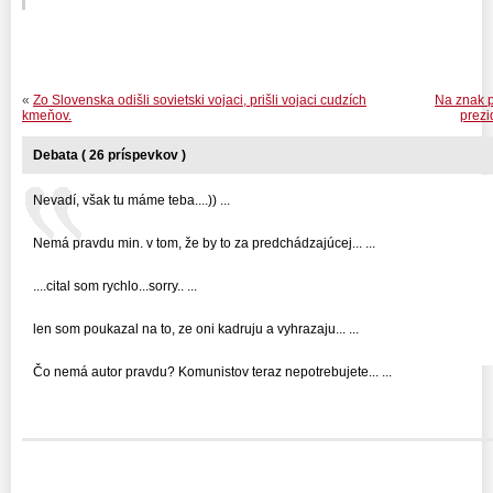
«
Zo Slovenska odišli sovietski vojaci, prišli vojaci cudzích
Na znak p
kmeňov.
prezi
Debata ( 26 príspevkov )
Nevadí, však tu máme teba....)) ...
Nemá pravdu min. v tom, že by to za predchádzajúcej... ...
....cital som rychlo...sorry.. ...
len som poukazal na to, ze oni kadruju a vyhrazaju... ...
Čo nemá autor pravdu? Komunistov teraz nepotrebujete... ...