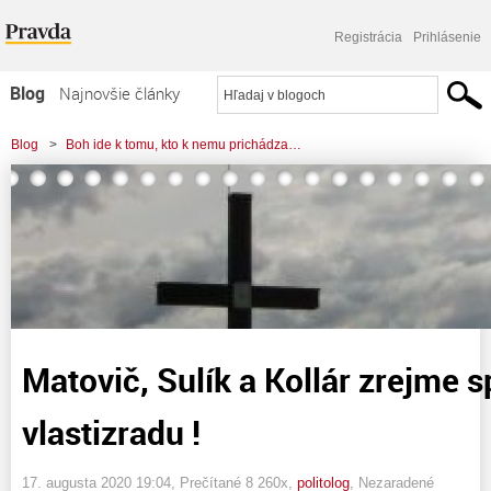
Registrácia
Prihlásenie
Blog
Najnovšie články
Najčítanejšie články
Blog
>
Boh ide k tomu, kto k nemu prichádza…
Najkomentovanejšie články
>
Matovič, Sulík a Kollár zrejme spáchali vlastizradu !
Zoznam blogov
Komerčné blogy
Matovič, Sulík a Kollár zrejme s
vlastizradu !
17. augusta 2020 19:04
, Prečítané 8 260x,
politolog
,
Nezaradené