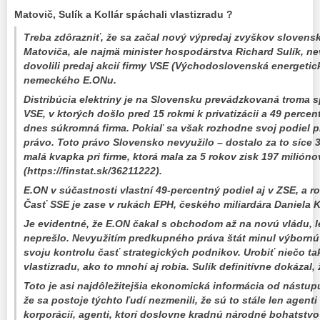
Matovič, Sulík a Kollár spáchali vlastizradu ?
Treba zdôrazniť, že sa začal nový výpredaj zvyškov slovens
Matoviča, ale najmä minister hospodárstva Richard Sulík, ne
dovolili predaj akcií firmy VSE (Východoslovenská energeti
nemeckého E.ONu.
Distribúcia elektriny je na Slovensku prevádzkovaná troma 
VSE, v ktorých došlo pred 15 rokmi k privatizácii a 49 percen
dnes súkromná firma. Pokiaľ sa však rozhodne svoj podiel 
právo. Toto právo Slovensko nevyužilo – dostalo za to síce 35
malá kvapka pri firme, ktorá mala za 5 rokov zisk 197 milióno
(https://finstat.sk/36211222).
E.ON v súčastnosti vlastní 49-percentný podiel aj v ZSE, a 
Časť SSE je zase v rukách EPH, českého miliardára Daniela 
Je evidentné, že E.ON čakal s obchodom až na novú vládu, l
neprešlo. Nevyužitím predkupného práva štát minul výbornú 
svoju kontrolu časť strategických podnikov. Urobiť niečo t
vlastizradu, ako to mnohí aj robia. Sulík definitívne dokázal,
Toto je asi najdôležitejšia ekonomická informácia od nástupu 
že sa postoje týchto ľudí nezmenili, že sú to stále len agent
korporácií, agenti, ktorí doslovne kradnú národné bohatstvo