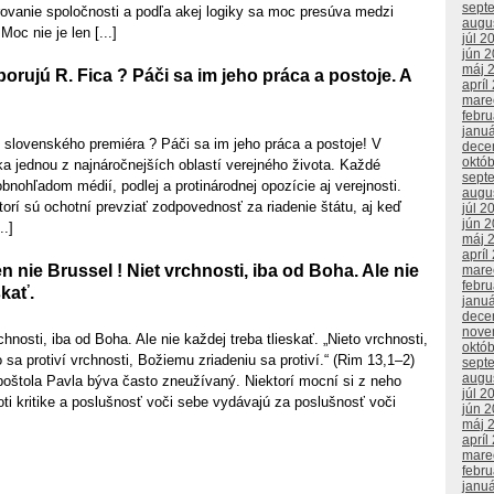
sept
rovanie spoločnosti a podľa akej logiky sa moc presúva medzi
augu
Moc nie je len [...]
júl 2
jún 
máj 
orujú R. Fica ? Páči sa im jeho práca a postoje. A
apríl
mare
febr
janu
 slovenského premiéra ? Páči sa im jeho práca a postoje! V
dece
októ
ika jednou z najnáročnejších oblastí verejného života. Každé
sept
obnohľadom médií, podlej a protinárodnej opozície aj verejnosti.
augu
ktorí sú ochotní prevziať zodpovednosť za riadenie štátu, aj keď
júl 2
jún 
..]
máj 
apríl
n nie Brussel ! Niet vrchnosti, iba od Boha. Ale nie
mare
febr
skať.
janu
dece
nove
hnosti, iba od Boha. Ale nie každej treba tlieskať. „Nieto vrchnosti,
októ
 sa protiví vrchnosti, Božiemu zriadeniu sa protiví.“ (Rim 13,1–2)
sept
augu
poštola Pavla býva často zneužívaný. Niektorí mocní si z neho
júl 2
roti kritike a poslušnosť voči sebe vydávajú za poslušnosť voči
jún 
máj 
apríl
mare
febr
janu