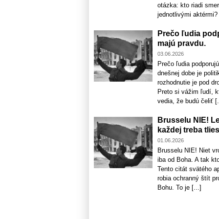
otázka: kto riadi sme
jednotlivými aktérmi? 
Prečo ľudia podp
majú pravdu.
03.06.2026
Prečo ľudia podporujú
dnešnej dobe je polit
rozhodnutie je pod dr
Preto si vážim ľudí, 
vedia, že budú čeliť [.
Brusselu NIE! Le
každej treba tlie
01.06.2026
Brusselu NIE! Niet vrc
iba od Boha. A tak kto
Tento citát svätého a
robia ochranný štít p
Bohu. To je [...]