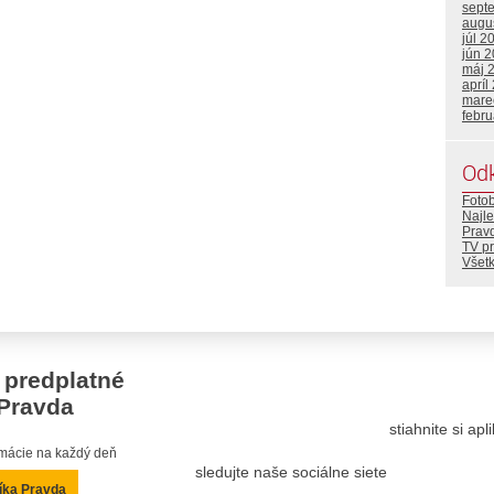
sept
augu
júl 2
jún 
máj 
apríl
mare
febr
Od
Foto
Najle
Prav
TV p
Všetk
 predplatné
Pravda
stiahnite si ap
ormácie na každý deň
sledujte naše sociálne siete
íka Pravda