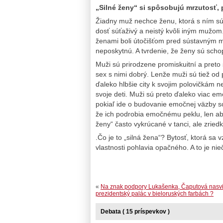
„Silné ženy“ si spôsobujú mrzutosť, p
Žiadny muž nechce ženu, ktorá s ním sús
dosť súťaživý a neistý kvôli iným mužom
ženami boli útočišťom pred sústavným m
neposkytnú. A tvrdenie, že ženy sú schop
Muži sú prirodzene promiskuitní a preto 
sex s nimi dobrý. Lenže muži sú tiež od
ďaleko hlbšie city k svojim polovičkám než
svoje deti. Muži sú preto ďaleko viac em
pokiaľ ide o budovanie emočnej väzby so
že ich podrobia emočnému peklu, len aby 
ženy“ často vykrúcané v tanci, ale zrie
.Čo je to „silná žena“? Bytosť, ktorá sa 
vlastnosti pohlavia opačného. A to je nie
«
Na znak podpory Lukašenka, Čaputová nasvi
prezidentský palác v bieloruských farbách ?
Debata ( 15 príspevkov )