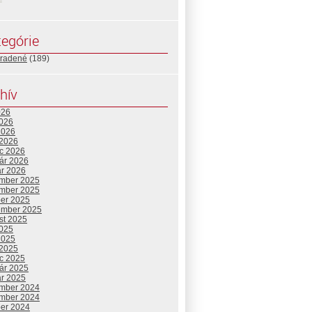
egórie
radené
(189)
hív
026
2026
2026
 2026
c 2026
uár 2026
ár 2026
mber 2025
mber 2025
ber 2025
ember 2025
st 2025
2025
2025
 2025
c 2025
uár 2025
ár 2025
mber 2024
mber 2024
ber 2024