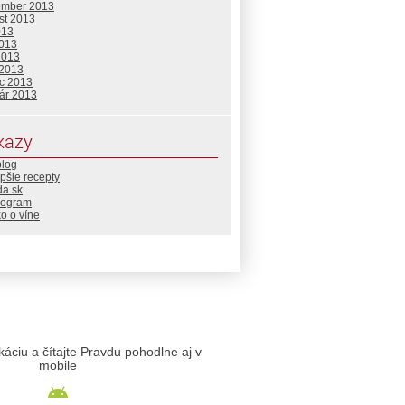
ember 2013
st 2013
013
2013
2013
 2013
c 2013
uár 2013
kazy
blog
pšie recepty
da.sk
rogram
o o víne
likáciu a čítajte Pravdu pohodlne aj v
mobile