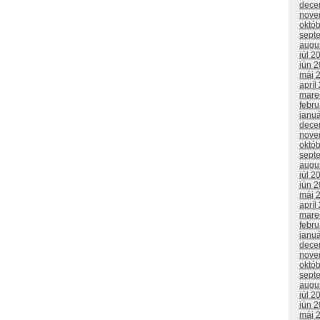
dece
nove
októ
sept
augu
júl 2
jún 
máj 
apríl
mare
febr
janu
dece
nove
októ
sept
augu
júl 2
jún 
máj 
apríl
mare
febr
janu
dece
nove
októ
sept
augu
júl 2
jún 
máj 