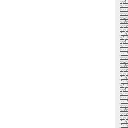
apríl
mare
febr
dece
nove
októ
sept
augu
júl 2
máj 
apríl
mare
febr
janu
dece
nove
októ
sept
augu
júl 2
jún 
máj 
apríl
mare
febr
janu
dece
októ
sept
augu
júl 2
jún 