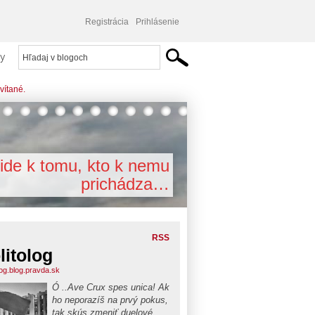
Registrácia
Prihlásenie
y
vítané.
ide k tomu, kto k nemu
prichádza…
RSS
litolog
log.blog.pravda.sk
Ó ..Ave Crux spes unica! Ak
ho neporazíš na prvý pokus,
tak skús zmeniť duelové