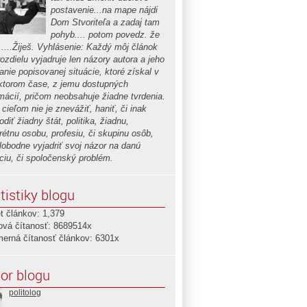
postavenie...na mape nájdi
Dom Stvoriteľa a zadaj tam
pohyb.... potom povedz. že
.....Žiješ. Vyhlásenie: Každý môj článok
ozdielu vyjadruje len názory autora a jeho
nie popisovanej situácie, ktoré získal v
ktorom čase, z jemu dostupných
rmácií, pričom neobsahuje žiadne tvrdenia.
cieľom nie je znevážiť, haniť, či inak
diť žiadny štát, politika, žiadnu,
rétnu osobu, profesiu, či skupinu osôb,
slobodne vyjadriť svoj názor na danú
áciu, či spoločenský problém.
tistiky blogu
t článkov: 1,379
ová čítanosť: 8689514x
merná čítanosť článkov: 6301x
or blogu
politolog