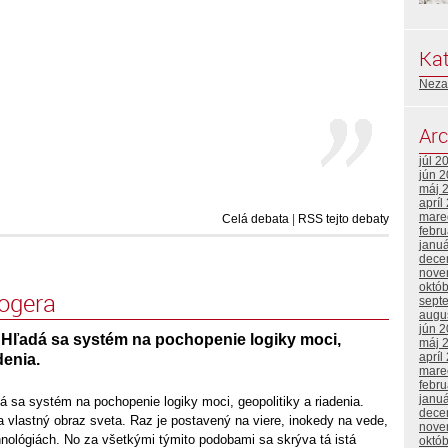
Kat
Neza
Arc
júl 2
jún 
máj 
apríl
mare
Celá debata
|
RSS tejto debaty
febr
janu
dece
nove
októ
logera
sept
augu
jún 
 Hľadá sa systém na pochopenie logiky moci,
máj 
apríl
denia.
mare
febr
janu
 sa systém na pochopenie logiky moci, geopolitiky a riadenia.
dece
 vlastný obraz sveta. Raz je postavený na viere, inokedy na vede,
nove
nológiách. No za všetkými týmito podobami sa skrýva tá istá
októ