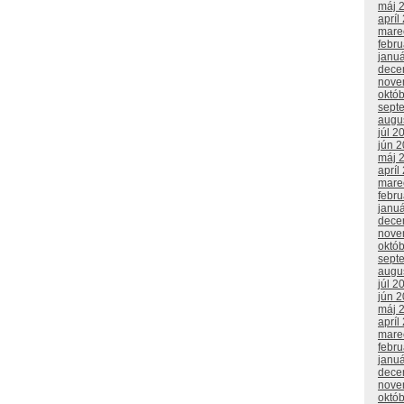
máj 
apríl
mare
febr
janu
dece
nove
októ
sept
augu
júl 2
jún 
máj 
apríl
mare
febr
janu
dece
nove
októ
sept
augu
júl 2
jún 
máj 
apríl
mare
febr
janu
dece
nove
októ