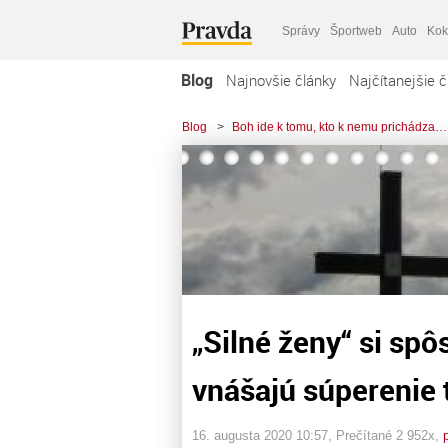
Správy
Športweb
Auto
Kok
Blog
Najnovšie články
Najčítanejšie č
Blog
>
Boh ide k tomu, kto k nemu prichádza…
„Silné ženy“ si sp
vnášajú súperenie t
16. augusta 2020 10:57
, Prečítané 2 952x,