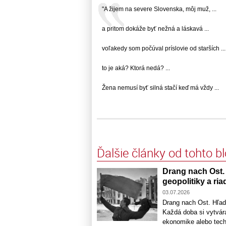
"A žijem na severe Slovenska, môj muž, ...
a pritom dokáže byť nežná a láskavá ...
voľakedy som počúval príslovie od starších ...
to je aká? Ktorá nedá? ...
Žena nemusí byť silná stačí keď má vždy ...
Ďalšie články od tohto b
Drang nach Ost.
geopolitiky a ria
03.07.2026
Drang nach Ost. Hľadá
Každá doba si vytvára
ekonomike alebo tech