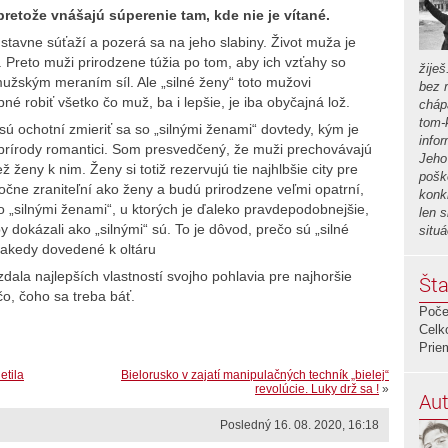
retože vnášajú súperenie tam, kde nie je vítané.
tavne súťaží a pozerá sa na jeho slabiny. Život muža je
. Preto muži prirodzene túžia po tom, aby ich vzťahy so
žiješ
užským meraním síl. Ale „silné ženy“ toto mužovi
bez r
né robiť všetko čo muž, ba i lepšie, je iba obyčajná lož.
chápa
tom-
sú ochotní zmieriť sa so „silnými ženami“ dovtedy, kým je
info
 prírody romantici. Som presvedčený, že muži prechovávajú
Jeho 
 ženy k nim. Ženy si totiž rezervujú tie najhlbšie city pre
poško
očne zraniteľní ako ženy a budú prirodzene veľmi opatrní,
konk
 „silnými ženami“, u ktorých je ďaleko pravdepodobnejšie,
len 
dokázali ako „silnými“ sú. To je dôvod, prečo sú „silné
situ
dkakedy dovedené k oltáru
vzdala najlepších vlastností svojho pohlavia pre najhoršie
Šta
čo, čoho sa treba báť.
Poče
Celk
Prie
etila
Bielorusko v zajatí manipulačných techník „bielej“
revolúcie. Luky drž sa !
»
Aut
Posledný 16. 08. 2020, 16:18