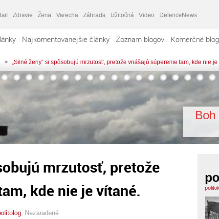
tail
Zdravie
Žena
Varecha
Záhrada
Užitočná
Video
DefenceNews
lánky
Najkomentovanejšie články
Zoznam blogov
Komerčné blog
>
„Silné ženy“ si spôsobujú mrzutosť, pretože vnášajú súperenie tam, kde nie je 
Boh 
ôsobujú mrzutosť, pretože
po
am, kde nie je vítané.
polito
politolog
,
Nezaradené