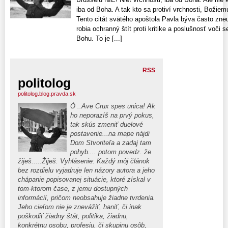
iba od Boha. A tak kto sa protiví vrchnosti, Božiemu
Tento citát svätého apoštola Pavla býva často zne
robia ochranný štít proti kritike a poslušnosť voči
Bohu. To je [...]
RSS
politolog
politolog.blog.pravda.sk
Ó ..Ave Crux spes unica! Ak
ho neporazíš na prvý pokus,
tak skús zmeniť duelové
postavenie...na mape nájdi
Dom Stvoriteľa a zadaj tam
pohyb.... potom povedz. že
žiješ.....Žiješ. Vyhlásenie: Každý môj článok
bez rozdielu vyjadruje len názory autora a jeho
chápanie popisovanej situácie, ktoré získal v
tom-ktorom čase, z jemu dostupných
informácií, pričom neobsahuje žiadne tvrdenia.
Jeho cieľom nie je znevážiť, haniť, či inak
poškodiť žiadny štát, politika, žiadnu,
konkrétnu osobu, profesiu, či skupinu osôb,