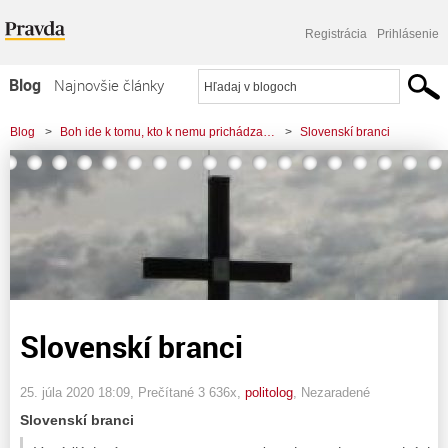
Registrácia
Prihlásenie
Blog
Najnovšie články
Najčítanejšie články
Blog
>
Boh ide k tomu, kto k nemu prichádza…
>
Slovenskí branci
Najkomentovanejšie články
Zoznam blogov
Komerčné blogy
Slovenskí branci
25. júla 2020 18:09
, Prečítané 3 636x,
politolog
,
Nezaradené
Slovenskí branci