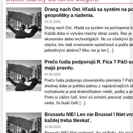
Drang nach Ost. Hľadá sa systém na po
geopolitiky a riadenia.
03.07.2026
Drang nach Ost. Hľadá sa systém na pochopenie log
Každá doba si vytvára vlastný obraz sveta. Raz je
ekonomike alebo technológiách. No za všetkými tý
otázka: kto riadi smerovanie spoločnosti a podľa 
jednotlivými aktérmi? Moc nie je len [...]
Prečo ľudia podporujú R. Fica ? Páči sa
majú pravdu.
03.06.2026
Prečo ľudia podporujú slovenského premiéra ? Páči
dnešnej dobe je politika jednou z najnáročnejších o
rozhodnutie je pod drobnohľadom médií, podlej a pro
Preto si vážim ľudí, ktorí sú ochotní prevziať zodp
vedia, že budú čeliť [...]
Brusselu NIE! Len nie Brussel ! Niet vrc
každej treba tlieskať.
01.06.2026
Brusselu NIE! Niet vrchnosti, iba od Boha. Ale nie k