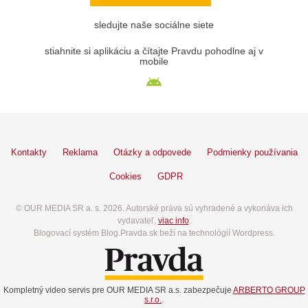
sledujte naše sociálne siete
stiahnite si aplikáciu a čítajte Pravdu pohodlne aj v
mobile
Kontakty
Reklama
Otázky a odpovede
Podmienky používania
Cookies
GDPR
© OUR MEDIA SR a. s. 2026. Autorské práva sú vyhradené a vykonáva ich
vydavateľ,
viac info
.
Blogovací systém Blog.Pravda.sk beží na technológií Wordpress.
Kompletný video servis pre OUR MEDIA SR a.s. zabezpečuje
ARBERTO GROUP
s.r.o.
.