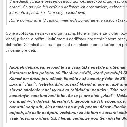
V médiách výrazne prezentovanou domobraneckou organizáciu n
branci. Čo sa týka ich cieľov a definície ich organizácie, môžeme
internetovej stránke. Tam stojí nasledovné:
„Sme domobrana. V časoch miernych pomáhame, v časoch ťažký
SB je apolitická, nezisková organizácia, ktorá si kladie za úlohu rozv
vlasti, prírode a nášmu kultúrnemu dedičstvu prostredníctvom rôz
dobročinných akcií ako sú napríklad eko akcie, pomoc ľuďom pri pr
cvičenia pre deti…
Napriek deklarovanej lojalite sú však SB neustále problemati
Motorom tohto pohybu sú liberálne médiá, ktoré považujú S
Kameňom úrazu je v očiach liberálov už samotný fakt, že SB
„brániť vlasť“. Netreba dlho poznať liberálnu scénu, aby sme 
slovné spojenie v nej vyvoláva žalúdočnú neurózu. Táto scé
samotným zadefinovaní toho, čo to je pre nich „vlasť“. Najč
o prípadných ďalších liberálnych geopolitických spojencov. 
ochotní podporiť, čím nemám na mysli priamu účasť liberál
bojoch, ale skôr podporu verbálnu: za stolom v kaviarni ale
však hovoria o vlasti SB, liberáli vedia, že pod tým myslia S