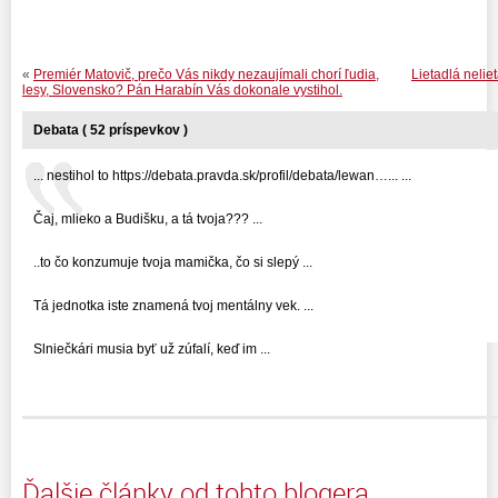
«
Premiér Matovič, prečo Vás nikdy nezaujímali chorí ľudia,
Lietadlá neliet
lesy, Slovensko? Pán Harabín Vás dokonale vystihol.
Debata ( 52 príspevkov )
... nestihol to https://debata.pravda.sk/profil/debata/lewan…... ...
Čaj, mlieko a Budišku, a tá tvoja??? ...
..to čo konzumuje tvoja mamička, čo si slepý ...
Tá jednotka iste znamená tvoj mentálny vek. ...
Slniečkári musia byť už zúfalí, keď im ...
Ďalšie články od tohto blogera