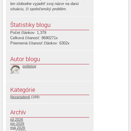
len slobodne vyjadriť svoj názor na danú
situáciu, či spoločenský problém.
Štatistiky blogu
Počet článkov: 1,379
Celková čítanosť: 8690271x
Priemerná čítanosť článkov: 6302x
Autor blogu
politolog
Kategórie
Nezaradené
(189)
Archív
júl 2026
jún 2026
máj 2026