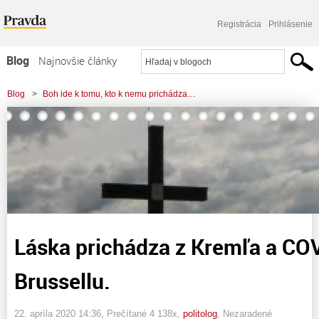
Registrácia
Prihlásenie
Blog
Najnovšie články
Najčítanejšie články
Blog
>
Boh ide k tomu, kto k nemu prichádza…
Najkomentovanejšie články
>
Láska prichádza z Kremľa a COVID 19 zasa z Brussellu.
Zoznam blogov
Komerčné blogy
Láska prichádza z Kremľa a COV
Brussellu.
22. apríla 2020 14:36
, Prečítané 4 138x,
politolog
,
Nezaradené