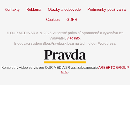
Kontakty
Reklama
Otázky a odpovede
Podmienky používania
Cookies
GDPR
© OUR MEDIA SR a. s. 2026. Autorské práva sú vyhradené a vykonáva ich
vydavateľ,
viac info
.
Blogovací systém Blog.Pravda.sk beží na technológií Wordpress.
Kompletný video servis pre OUR MEDIA SR a.s. zabezpečuje
ARBERTO GROUP
s.r.o.
.