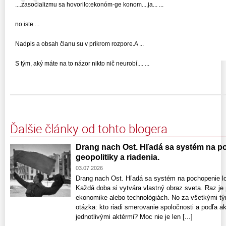
....zasocializmu sa hovorilo:ekonóm-ge konom....ja... ...
no iste ...
Nadpis a obsah članu su v prikrom rozpore.A ...
S tým, aký máte na to názor nikto nič neurobí.... ...
Ďalšie články od tohto blogera
Drang nach Ost. Hľadá sa systém na po
geopolitiky a riadenia.
03.07.2026
Drang nach Ost. Hľadá sa systém na pochopenie log
Každá doba si vytvára vlastný obraz sveta. Raz je
ekonomike alebo technológiách. No za všetkými tý
otázka: kto riadi smerovanie spoločnosti a podľa 
jednotlivými aktérmi? Moc nie je len [...]