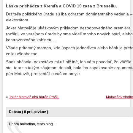
Láska prichádza z Kremľa a COVID 19 zasa z Brussellu.
Držitelia politického úradu sú iba odrazom dominantného vedenia –
elektorátom.
Joker Matovič je ukážkovým príkladom nezodpovedného premiéra. Ak
rozšíril, vo verejnom úrade by sme videli mnoho nových tvárí, aleb
kontraverzného kabinetu…
Všade prítomný mamon, kde úspech jednotlivca alebo bánk je pre
celku všeobecne.
Spoluobčania, nezostáva mi už nič iné, len vám povedať, že väčšia
ste teraz s takým záujmom dostali, bolo iba zopakovanie argumento
pán Matovič, presvedčil o vašom omyle.
«
Joker Matovič ako barón Prášil.
Matovičov vládny
Debata ( 8 príspevkov )
Dobra hovadina, tento blog ...