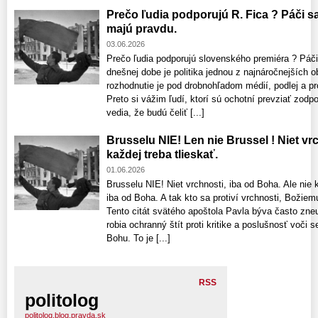
Prečo ľudia podporujú R. Fica ? Páči sa
majú pravdu.
03.06.2026
Prečo ľudia podporujú slovenského premiéra ? Páči
dnešnej dobe je politika jednou z najnáročnejších o
rozhodnutie je pod drobnohľadom médií, podlej a pro
Preto si vážim ľudí, ktorí sú ochotní prevziať zodp
vedia, že budú čeliť [...]
Brusselu NIE! Len nie Brussel ! Niet vrc
každej treba tlieskať.
01.06.2026
Brusselu NIE! Niet vrchnosti, iba od Boha. Ale nie k
iba od Boha. A tak kto sa protiví vrchnosti, Božiemu
Tento citát svätého apoštola Pavla býva často zne
robia ochranný štít proti kritike a poslušnosť voči
Bohu. To je [...]
RSS
politolog
politolog.blog.pravda.sk