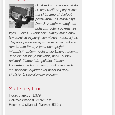
Ó ..Ave Crux spes unica! Ak
ho neporazíš na prvý pokus,
tak skús zmeniť duelové
postavenie...na mape nájdi
Dom Stvoriteľa a zadaj tam
pohyb.... potom povedz. že
žiješ.....Žiješ. Vyhlásenie: Každý môj článok
bez rozdielu vyjadruje len názory autora a jeho
chápanie popisovanej situácie, ktoré získal v
tom-ktorom čase, z jemu dostupných
informácií, pričom neobsahuje žiadne tvrdenia.
Jeho cieľom nie je znevážiť, haniť, či inak
poškodiť žiadny štát, politika, žiadnu,
konkrétnu osobu, profesiu, či skupinu osôb,
len slobodne vyjadriť svoj názor na danú
situáciu, či spoločenský problém.
Štatistiky blogu
Počet článkov: 1,379
Celková čítanosť: 8692329x
Priemerná čítanosť článkov: 6303x