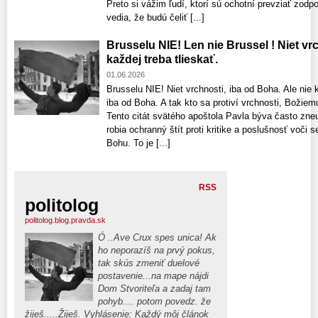
Preto si vážim ľudí, ktorí sú ochotní prevziať zodp
vedia, že budú čeliť [...]
Brusselu NIE! Len nie Brussel ! Niet vrc
každej treba tlieskať.
01.06.2026
Brusselu NIE! Niet vrchnosti, iba od Boha. Ale nie k
iba od Boha. A tak kto sa protiví vrchnosti, Božiemu
Tento citát svätého apoštola Pavla býva často zne
robia ochranný štít proti kritike a poslušnosť voči
Bohu. To je [...]
RSS
politolog
politolog.blog.pravda.sk
Ó ..Ave Crux spes unica! Ak
ho neporazíš na prvý pokus,
tak skús zmeniť duelové
postavenie...na mape nájdi
Dom Stvoriteľa a zadaj tam
pohyb.... potom povedz. že
žiješ.....Žiješ. Vyhlásenie: Každý môj článok