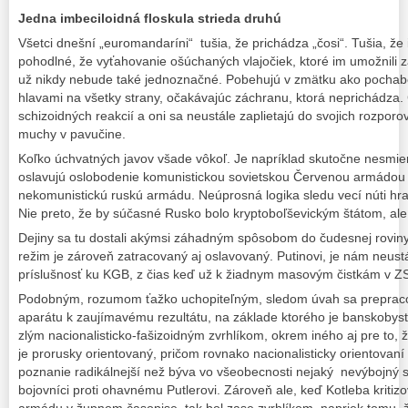
Jedna imbeciloidná floskula strieda druhú
Všetci dnešní „euromandaríni“ tušia, že prichádza „čosi“. Tušia, že
pohodlné, že vyťahovanie ošúchaných vlajočiek, ktoré im umožnili z
už nikdy nebude také jednoznačné. Pobehujú v zmätku ako pochabé
hlavami na všetky strany, očakávajúc záchranu, ktorá neprichádza.
schizoidných reakcií a oni sa neustále zaplietajú do svojich rozporov
muchy v pavučine.
Koľko úchvatných javov všade vôkoľ. Je napríklad skutočne nesmier
oslavujú oslobodenie komunistickou sovietskou Červenou armádou
nekomunistickú ruskú armádu. Neúprosná logika sledu vecí núti hra
Nie preto, že by súčasné Rusko bolo kryptoboľševickým štátom, ale 
Dejiny sa tu dostali akýmsi záhadným spôsobom do čudesnej roviny k
režim je zároveň zatracovaný aj oslavovaný. Putinovi, je nám neus
príslušnosť ku KGB, z čias keď už k žiadnym masovým čistkám v 
Podobným, rozumom ťažko uchopiteľným, sledom úvah sa prepracov
aparátu k zaujímavému rezultátu, na základe ktorého je banskobyst
zlým nacionalisticko-fašizoidným zvrhlíkom, okrem iného aj pre to, 
je prorusky orientovaný, pričom rovnako nacionalisticky orientovaní
poznanie radikálnejší než býva vo všeobecnosti nejaký nevýbojný s
bojovníci proti ohavnému Putlerovi. Zároveň ale, keď Kotleba kritizo