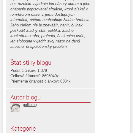
bez rozdielu vyjadruje len názory autora a jeho
chápanie popisovanej situácie, ktoré získal v
tom-ktorom čase, z jemu dostupných
informácií, pričom neobsahuje žiadne tvrdenia.
Jeho cieľom nie je znevážiť, haniť, či inak
poškodiť žiadny štát, politika, žiadnu,
konkrétnu osobu, profesiu, či skupinu osôb,
len slobodne vyjadriť svoj názor na danú
situáciu, či spoločenský problém.
Štatistiky blogu
Počet článkov: 1,379
Celková čítanosť: 8693040x
Priemerná čítanosť článkov: 6304x
Autor blogu
politolog
Kategórie