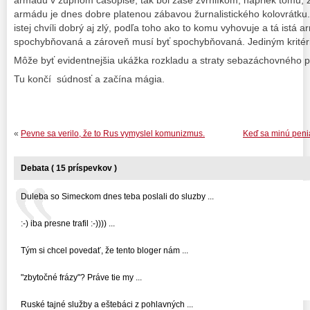
armádu v župnom časopise, tak bol zase zvrhlíkom, napriek tomu, ž
armádu je dnes dobre platenou zábavou žurnalistického kolovrátku. T
istej chvíli dobrý aj zlý, podľa toho ako to komu vyhovuje a tá istá
spochybňovaná a zároveň musí byť spochybňovaná. Jediným kritéri
Môže byť evidentnejšia ukážka rozkladu a straty sebazáchovného 
Tu končí súdnosť a začína mágia.
«
Pevne sa verilo, že to Rus vymyslel komunizmus.
Keď sa minú peni
Debata ( 15 príspevkov )
Duleba so Simeckom dnes teba poslali do sluzby ...
:-) iba presne trafil :-)))) ...
Tým si chcel povedať, že tento bloger nám ...
"zbytočné frázy"? Práve tie my ...
Ruské tajné služby a eštebáci z pohlavných ...