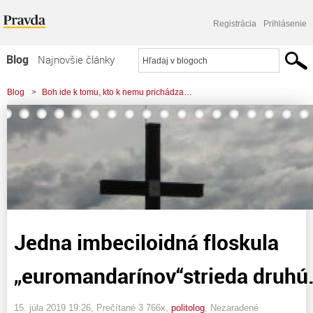
Registrácia
Prihlásenie
Blog
Najnovšie články
Najčítanejšie články
Blog
>
Boh ide k tomu, kto k nemu prichádza…
Najkomentovanejšie články
>
Jedna imbeciloidná floskula "euromandarínov"strieda druhú.
Zoznam blogov
Komerčné blogy
Jedna imbeciloidná floskula
„euromandarínov“strieda druhú
15. júla 2019 19:26
, Prečítané 3 766x,
politolog
,
Nezaradené