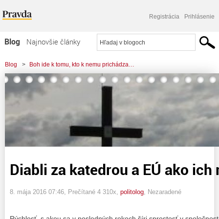
Registrácia
Prihlásenie
Blog
Najnovšie články
Najčítanejšie články
Blog
>
Boh ide k tomu, kto k nemu prichádza…
Najkomentovanejšie články
>
Diabli za katedrou a EÚ ako ich modla ?
Zoznam blogov
Komerčné blogy
Diabli za katedrou a EÚ ako ich
8. mája 2016 07:46
, Prečítané 4 310x,
politolog
,
Nezaradené
Rýchlosť, s akou sa v posledných rokoch šíri sprostosť v spoločnosti