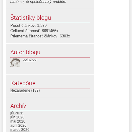
situáciu, či spoločenský problém.
Štatistiky blogu
Počet článkov: 1,379
Celková čítanosť: 8691466x
Priemerná čítanosť článkov: 6303x
Autor blogu
politolog
Kategórie
Nezaradené
(189)
Archív
júl 2026
jún 2026
máj 2026
apríl 2026
marec 2026