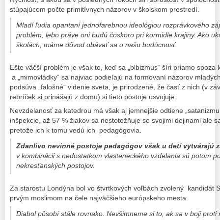
stúpajúcom počte primitívnych názorov v školskom prostredí.
Mladí ľudia opantaní jednofarebnou ideológiou rozprávkového zá
problém, lebo práve oni budú čoskoro pri kormidle krajiny. Ako u
školách, máme dôvod obávať sa o našu budúcnosť.
Ešte väčší problém je však to, keď sa „blbizmus“ šíri priamo spoza k
a „mimovládky“ sa najviac podieľajú na formovaní názorov mladých
podsúva „falošné“ videnie sveta, je prirodzené, že časť z nich (v zá
rebríček si prinášajú z domu) si tieto postoje osvojuje.
Nevzdelanosť za katedrou má však aj jemnejšie odtiene „satanizmu
inšpekcie, až 57 % žiakov sa nestotožňuje so svojimi dejinami ale sat
pretože ich k tomu vedú ich pedagógovia.
Zdanlivo nevinné postoje pedagógov však u detí vytvárajú
v kombinácii s nedostatkom vlasteneckého vzdelania sú potom 
nekresťanských postojov.
Za starostu Londýna bol vo štvrtkových voľbách zvolený kandidát S
prvým moslimom na čele najväčšieho európskeho mesta.
Diabol pôsobí stále rovnako. Nevšimneme si to, ak sa v boji prot