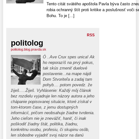
Tento citát svätého apoštola Pavla býva často zne
robia ochranný štít proti kritike a poslušnosť voči
Bohu. To je [...]
RSS
politolog
politolog.blog.pravda.sk
Ó ..Ave Crux spes unica! Ak
ho neporazíš na prvý pokus,
tak skús zmeniť duelové
postavenie...na mape nájdi
Dom Stvoriteľa a zadaj tam
pohyb.... potom povedz. že
žiješ.....Žiješ. Vyhlásenie: Každý môj článok
bez rozdielu vyjadruje len názory autora a jeho
chápanie popisovanej situácie, ktoré získal v
tom-ktorom čase, z jemu dostupných
informácií, pričom neobsahuje žiadne tvrdenia.
Jeho cieľom nie je znevážiť, haniť, či inak
poškodiť žiadny štát, politika, žiadnu,
konkrétnu osobu, profesiu, či skupinu osôb,
len slobodne vyjadriť svoj názor na danú