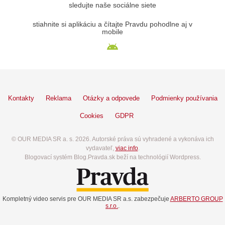
sledujte naše sociálne siete
stiahnite si aplikáciu a čítajte Pravdu pohodlne aj v
mobile
Kontakty
Reklama
Otázky a odpovede
Podmienky používania
Cookies
GDPR
© OUR MEDIA SR a. s. 2026. Autorské práva sú vyhradené a vykonáva ich
vydavateľ,
viac info
.
Blogovací systém Blog.Pravda.sk beží na technológií Wordpress.
Kompletný video servis pre OUR MEDIA SR a.s. zabezpečuje
ARBERTO GROUP
s.r.o.
.