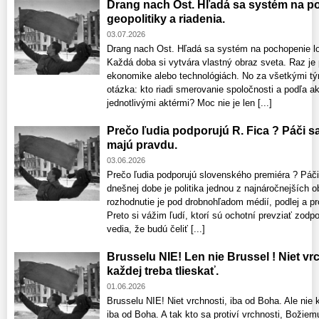
Drang nach Ost. Hľadá sa systém na po
geopolitiky a riadenia.
03.07.2026
Drang nach Ost. Hľadá sa systém na pochopenie log
Každá doba si vytvára vlastný obraz sveta. Raz je
ekonomike alebo technológiách. No za všetkými tý
otázka: kto riadi smerovanie spoločnosti a podľa 
jednotlivými aktérmi? Moc nie je len [...]
Prečo ľudia podporujú R. Fica ? Páči sa
majú pravdu.
03.06.2026
Prečo ľudia podporujú slovenského premiéra ? Páči
dnešnej dobe je politika jednou z najnáročnejších o
rozhodnutie je pod drobnohľadom médií, podlej a pro
Preto si vážim ľudí, ktorí sú ochotní prevziať zodp
vedia, že budú čeliť [...]
Brusselu NIE! Len nie Brussel ! Niet vrc
každej treba tlieskať.
01.06.2026
Brusselu NIE! Niet vrchnosti, iba od Boha. Ale nie k
iba od Boha. A tak kto sa protiví vrchnosti, Božiemu