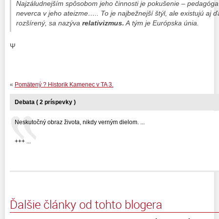
Najzáludnejším spôsobom jeho činnosti je pokušenie – pedagóga
neverca v jeho ateizme….. To je najbežnejší štýl, ale existujú aj 
rozšírený, sa nazýva
relativizmus.
A tým je Európska únia.
Ψ
«
Pomätený ? Historik Kamenec v TA 3.
Debata ( 2 príspevky )
Neskutočný obraz života, nikdy verným dielom. ...
+++ ...
Ďalšie články od tohto blogera