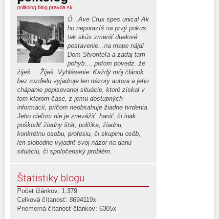
politolog.blog.pravda.sk
Ó ..Ave Crux spes unica! Ak
ho neporazíš na prvý pokus,
tak skús zmeniť duelové
postavenie...na mape nájdi
Dom Stvoriteľa a zadaj tam
pohyb.... potom povedz. že
žiješ.....Žiješ. Vyhlásenie: Každý môj článok
bez rozdielu vyjadruje len názory autora a jeho
chápanie popisovanej situácie, ktoré získal v
tom-ktorom čase, z jemu dostupných
informácií, pričom neobsahuje žiadne tvrdenia.
Jeho cieľom nie je znevážiť, haniť, či inak
poškodiť žiadny štát, politika, žiadnu,
konkrétnu osobu, profesiu, či skupinu osôb,
len slobodne vyjadriť svoj názor na danú
situáciu, či spoločenský problém.
Štatistiky blogu
Počet článkov: 1,379
Celková čítanosť: 8694119x
Priemerná čítanosť článkov: 6305x