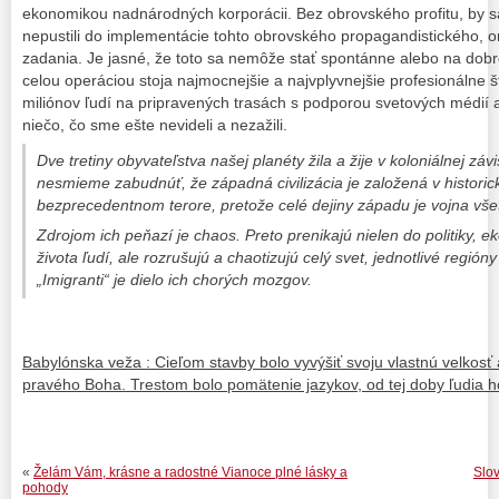
ekonomikou nadnárodných korporácii. Bez obrovského profitu, by s
nepustili do implementácie tohto obrovského propagandistického, o
zadania. Je jasné, že toto sa nemôže stať spontánne alebo na dob
celou operáciou stoja najmocnejšie a najvplyvnejšie profesionálne š
miliónov ľudí na pripravených trasách s podporou svetových médií a
niečo, čo sme ešte nevideli a nezažili.
Dve tretiny obyvateľstva našej planéty žila a žije v koloniálnej záv
nesmieme zabudnúť, že západná civilizácia je založená v historic
bezprecedentnom terore, pretože celé dejiny západu je vojna vše
Zdrojom ich peňazí je chaos. Preto prenikajú nielen do politiky,
života ľudí, ale rozrušujú a chaotizujú celý svet, jednotlivé región
„Imigranti“ je dielo ich chorých mozgov.
Babylónska veža : Cieľom stavby bolo vyvýšiť svoju vlastnú velkosť
pravého Boha. Trestom bolo pomätenie jazykov, od tej doby ľudia h
«
Želám Vám, krásne a radostné Vianoce plné lásky a
Slov
pohody