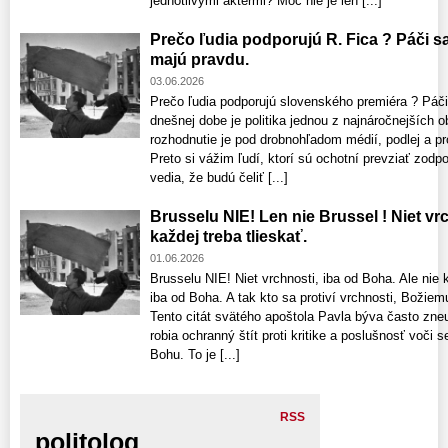
jednotlivými aktérmi? Moc nie je len [...]
Prečo ľudia podporujú R. Fica ? Páči sa
majú pravdu.
03.06.2026
Prečo ľudia podporujú slovenského premiéra ? Páči
dnešnej dobe je politika jednou z najnáročnejších o
rozhodnutie je pod drobnohľadom médií, podlej a pro
Preto si vážim ľudí, ktorí sú ochotní prevziať zodp
vedia, že budú čeliť [...]
Brusselu NIE! Len nie Brussel ! Niet vrc
každej treba tlieskať.
01.06.2026
Brusselu NIE! Niet vrchnosti, iba od Boha. Ale nie k
iba od Boha. A tak kto sa protiví vrchnosti, Božiemu
Tento citát svätého apoštola Pavla býva často zne
robia ochranný štít proti kritike a poslušnosť voči
Bohu. To je [...]
RSS
politolog