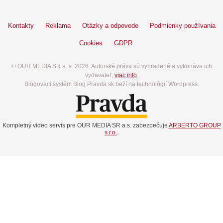
Kontakty
Reklama
Otázky a odpovede
Podmienky používania
Cookies
GDPR
© OUR MEDIA SR a. s. 2026. Autorské práva sú vyhradené a vykonáva ich
vydavateľ,
viac info
.
Blogovací systém Blog.Pravda.sk beží na technológií Wordpress.
Kompletný video servis pre OUR MEDIA SR a.s. zabezpečuje
ARBERTO GROUP
s.r.o.
.