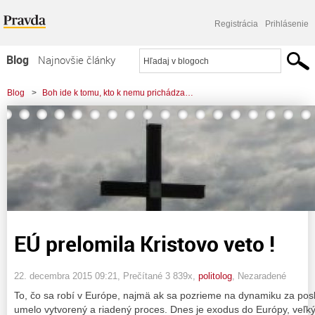
Registrácia
Prihlásenie
Blog
Najnovšie články
Najčítanejšie články
Blog
>
Boh ide k tomu, kto k nemu prichádza…
Najkomentovanejšie články
>
EÚ prelomila Kristovo veto !
Zoznam blogov
Komerčné blogy
EÚ prelomila Kristovo veto !
22. decembra 2015 09:21
, Prečítané 3 839x,
politolog
,
Nezaradené
To, čo sa robí v Európe, najmä ak sa pozrieme na dynamiku za posl
umelo vytvorený a riadený proces. Dnes je exodus do Európy, veľ