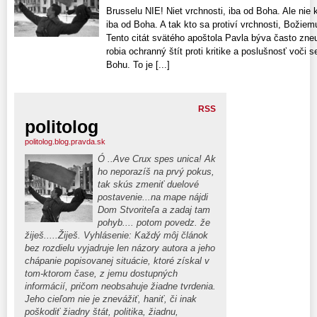
Brusselu NIE! Niet vrchnosti, iba od Boha. Ale nie k
iba od Boha. A tak kto sa protiví vrchnosti, Božiemu
Tento citát svätého apoštola Pavla býva často zne
robia ochranný štít proti kritike a poslušnosť voči
Bohu. To je [...]
RSS
politolog
politolog.blog.pravda.sk
Ó ..Ave Crux spes unica! Ak
ho neporazíš na prvý pokus,
tak skús zmeniť duelové
postavenie...na mape nájdi
Dom Stvoriteľa a zadaj tam
pohyb.... potom povedz. že
žiješ.....Žiješ. Vyhlásenie: Každý môj článok
bez rozdielu vyjadruje len názory autora a jeho
chápanie popisovanej situácie, ktoré získal v
tom-ktorom čase, z jemu dostupných
informácií, pričom neobsahuje žiadne tvrdenia.
Jeho cieľom nie je znevážiť, haniť, či inak
poškodiť žiadny štát, politika, žiadnu,