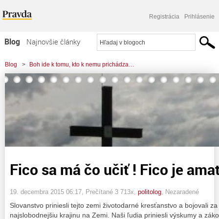
Registrácia
Prihlásenie
Blog
Najnovšie články
Najčítanejšie články
Blog
>
Boh ide k tomu, kto k nemu prichádza…
Najkomentovanejšie články
>
Fico sa má čo učiť ! Fico je amatér !
Zoznam blogov
Komerčné blogy
Fico sa má čo učiť ! Fico je amat
19. decembra 2015 06:17
, Prečítané 3 713x,
politolog
,
Nezaradené
Slovanstvo priniesli tejto zemi životodarné kresťanstvo a bojovali za 
najslobodnejšiu krajinu na Zemi. Naši ľudia priniesli výskumy a záko