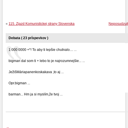
«
115. Zjazd Komunistickej strany Slovenska
Neposudzujte
Debata ( 23 príspevkov )
1 000 0000 +*! To aby ti lepšie chutnalo.... ...
bigman dal som ti + lebo to je najrozumnejšie... ...
JežišMáriapanenkoskakava ,to aj ...
Opr.bigman ...
barman... Hm ja si myslím,že tvoj ...