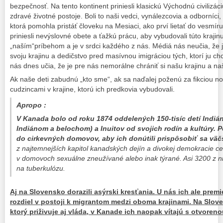
bezpečnosť. Na tento kontinent priniesli klasickú Východnú civilizáciu 
zdravé životné postoje. Boli to naši vedci, vynálezcovia a odborníci,
ktorá pomohla pristáť človeku na Mesiaci, ako prví lietať do vesmí
priniesli nevýslovné obete a ťažkú prácu, aby vybudovali túto krajin
„naším“príbehom a je v srdci každého z nás. Médiá nás neučia, že j
svoju krajinu a dedičstvo pred masívnou imigráciou tých, ktorí ju ch
nás dnes učia, že je pre nás nemorálne chrániť si našu krajinu a na
Ak naše deti zabudnú „kto sme“, ak sa naďalej poženú za fikciou nov
cudzincami v krajine, ktorú ich predkovia vybudovali.
Apropo :
V Kanada bolo od roku 1874 oddelených 150-tisíc detí Indiá
Indiánom a belochom) a Inuitov od svojich rodín a kultúry. P
do cirkevných domovov, aby ich donútili prispôsobiť sa väč
z najtemnejších kapitol kanadských dejín a divokej demokracie c
v domovoch sexuálne zneužívané alebo inak týrané. Asi 3200 z n
na tuberkulózu.
Aj na Slovensko dorazili asýrski kresťania. U nás ich ale premié
rozdiel v postoji k migrantom medzi oboma krajinami. Na Slove
ktorý priživuje aj vláda, v Kanade ich naopak vítajú s otvoren