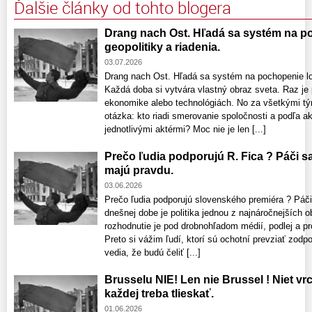
Ďalšie články od tohto blogera
Drang nach Ost. Hľadá sa systém na po
geopolitiky a riadenia.
03.07.2026
Drang nach Ost. Hľadá sa systém na pochopenie log
Každá doba si vytvára vlastný obraz sveta. Raz je
ekonomike alebo technológiách. No za všetkými tý
otázka: kto riadi smerovanie spoločnosti a podľa 
jednotlivými aktérmi? Moc nie je len [...]
Prečo ľudia podporujú R. Fica ? Páči sa
majú pravdu.
03.06.2026
Prečo ľudia podporujú slovenského premiéra ? Páči
dnešnej dobe je politika jednou z najnáročnejších o
rozhodnutie je pod drobnohľadom médií, podlej a pro
Preto si vážim ľudí, ktorí sú ochotní prevziať zodp
vedia, že budú čeliť [...]
Brusselu NIE! Len nie Brussel ! Niet vrc
každej treba tlieskať.
01.06.2026