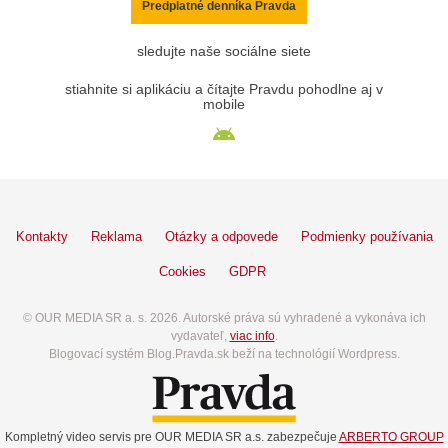
Predplatné denníka Pravda
sledujte naše sociálne siete
stiahnite si aplikáciu a čítajte Pravdu pohodlne aj v
mobile
Kontakty
Reklama
Otázky a odpovede
Podmienky používania
Cookies
GDPR
© OUR MEDIA SR a. s. 2026. Autorské práva sú vyhradené a vykonáva ich
vydavateľ,
viac info
.
Blogovací systém Blog.Pravda.sk beží na technológií Wordpress.
Kompletný video servis pre OUR MEDIA SR a.s. zabezpečuje
ARBERTO GROUP