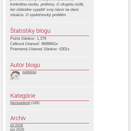
konkrétnu osobu, profesiu, či skupinu osôb,
len slobodne vyjadriť svoj názor na danú
situáciu, či spoločenský problém.
Štatistiky blogu
Počet článkov: 1,379
Celková čítanosť: 8689661x
Priemerná čítanosť článkov: 6301x
Autor blogu
politolog
Kategórie
Nezaradené
(189)
Archív
júl 2026
jún 2026