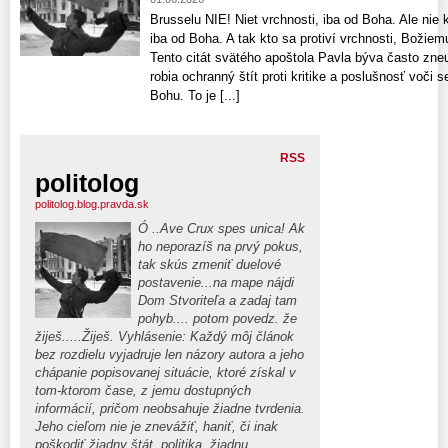
Brusselu NIE! Niet vrchnosti, iba od Boha. Ale nie k
iba od Boha. A tak kto sa protiví vrchnosti, Božiemu
Tento citát svätého apoštola Pavla býva často zne
robia ochranný štít proti kritike a poslušnosť voči
Bohu. To je [...]
RSS
politolog
politolog.blog.pravda.sk
Ó ..Ave Crux spes unica! Ak
ho neporazíš na prvý pokus,
tak skús zmeniť duelové
postavenie...na mape nájdi
Dom Stvoriteľa a zadaj tam
pohyb.... potom povedz. že
žiješ.....Žiješ. Vyhlásenie: Každý môj článok
bez rozdielu vyjadruje len názory autora a jeho
chápanie popisovanej situácie, ktoré získal v
tom-ktorom čase, z jemu dostupných
informácií, pričom neobsahuje žiadne tvrdenia.
Jeho cieľom nie je znevážiť, haniť, či inak
poškodiť žiadny štát, politika, žiadnu,