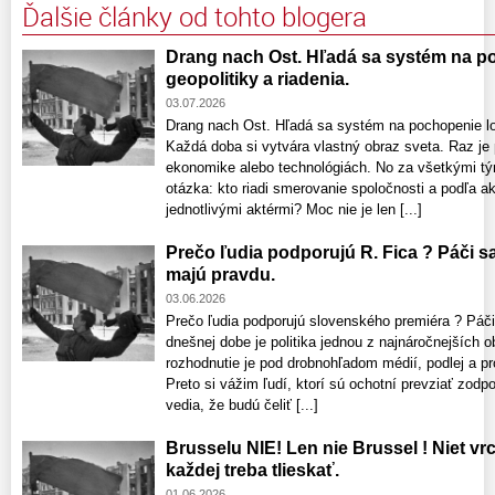
Ďalšie články od tohto blogera
Drang nach Ost. Hľadá sa systém na po
geopolitiky a riadenia.
03.07.2026
Drang nach Ost. Hľadá sa systém na pochopenie log
Každá doba si vytvára vlastný obraz sveta. Raz je
ekonomike alebo technológiách. No za všetkými tý
otázka: kto riadi smerovanie spoločnosti a podľa 
jednotlivými aktérmi? Moc nie je len [...]
Prečo ľudia podporujú R. Fica ? Páči sa
majú pravdu.
03.06.2026
Prečo ľudia podporujú slovenského premiéra ? Páči
dnešnej dobe je politika jednou z najnáročnejších o
rozhodnutie je pod drobnohľadom médií, podlej a pro
Preto si vážim ľudí, ktorí sú ochotní prevziať zodp
vedia, že budú čeliť [...]
Brusselu NIE! Len nie Brussel ! Niet vrc
každej treba tlieskať.
01.06.2026