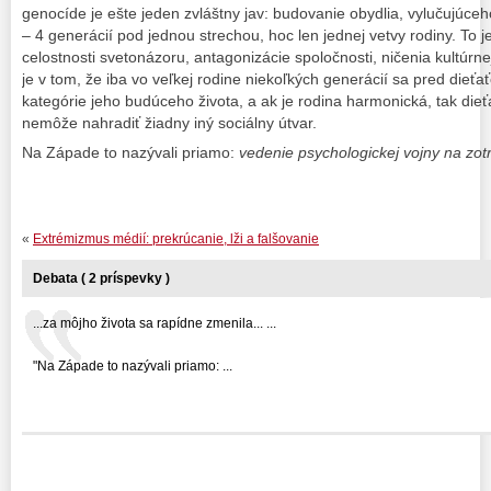
genocíde je ešte jeden zvláštny jav: budovanie obydlia, vylučujúceh
– 4 generácií pod jednou strechou, hoc len jednej vetvy rodiny. To j
celostnosti svetonázoru, antagonizácie spoločnosti, ničenia kultúrne
je v tom, že iba vo veľkej rodine niekoľkých generácií sa pred dieť
kategórie jeho budúceho života, a ak je rodina harmonická, tak dieťa
nemôže nahradiť žiadny iný sociálny útvar.
Na Západe to nazývali priamo:
vedenie psychologickej vojny na zot
«
Extrémizmus médií: prekrúcanie, lži a falšovanie
Debata ( 2 príspevky )
...za môjho života sa rapídne zmenila... ...
"Na Západe to nazývali priamo: ...