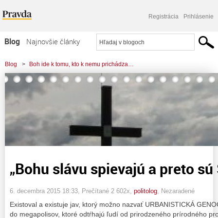
Registrácia
Prihlásenie
Blog
Najnovšie články
Najčítanejšie články
Blog
>
Boh ide k tomu, kto k nemu prichádza…
Najkomentovanejšie články
>
„Bohu slávu spievajú a preto sú Slavjani“
Zoznam blogov
Komerčné blogy
„Bohu slávu spievajú a preto sú 
6. decembra 2015 18:33
, Prečítané 2 602x,
politolog
,
Nezaradené
Existoval a existuje jav, ktorý možno nazvať URBANISTICKÁ GENO
do megapolisov, ktoré odtŕhajú ľudí od prirodzeného prírodného pros