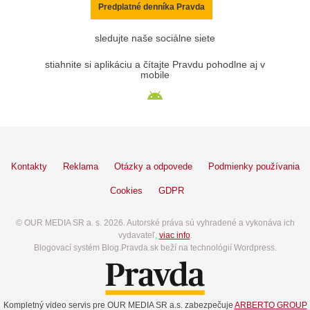
Predplatné denníka Pravda
sledujte naše sociálne siete
stiahnite si aplikáciu a čítajte Pravdu pohodlne aj v
mobile
Kontakty
Reklama
Otázky a odpovede
Podmienky používania
Cookies
GDPR
© OUR MEDIA SR a. s. 2026. Autorské práva sú vyhradené a vykonáva ich
vydavateľ,
viac info
.
Blogovací systém Blog.Pravda.sk beží na technológií Wordpress.
Kompletný video servis pre OUR MEDIA SR a.s. zabezpečuje
ARBERTO GROUP