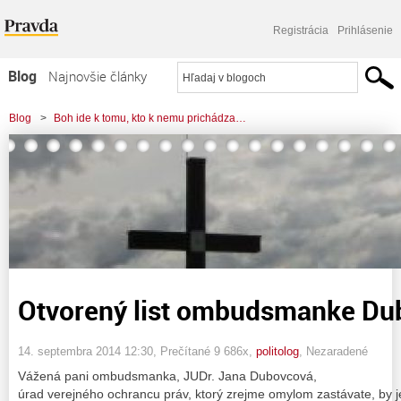
Registrácia
Prihlásenie
Blog
Najnovšie články
Najčítanejšie články
Blog
>
Boh ide k tomu, kto k nemu prichádza…
Najkomentovanejšie články
>
Otvorený list ombudsmanke Dubovcovej.
Zoznam blogov
Komerčné blogy
Otvorený list ombudsmanke Du
14. septembra 2014 12:30
, Prečítané 9 686x,
politolog
,
Nezaradené
Vážená pani ombudsmanka, JUDr. Jana Dubovcová,
úrad verejného ochrancu práv, ktorý zrejme omylom zastávate, by 