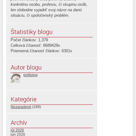
konkrétnu osobu, profesiu, či skupinu osôb,
len slobodne vyjadriť svoj názor na danú
situáciu, či spoločenský problém.
Štatistiky blogu
Počet článkov: 1,379
Celková čítanosť: 8689429x
Priemerná čítanosť článkov: 6301x
Autor blogu
politolog
Kategórie
Nezaradené
(189)
Archív
júl 2026
jún 2026