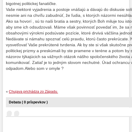
bigotnej politickej fanatičke.
Vaše niektoré vyjadrenia a postoje vnášajú a dávajú do diskusie s
nesmie ani na chvíľu zabudnúť, že ľudia, s ktorých názormi nesúhlas
Ako sa hovorí , sú to naši bratia a sestry, ktorých Boh miluje tou ist
aby sme ich odsudzovali. Máme však povinnosť povedať im, že sa mý
obsahovými výrokmi podsúvate pozície, ktoré drvivá väčšina jedno
Nedávate si námahu spoznať celú pravdu, ktorú často prekrúcate
vysvetľovať Vaše prekrútené tvrdenia. Ak by ste si však skutočne pr
politickej prizmy a preskúmali by ste pramene v teréne a potom by
názorov týkajúcich sa vážnych otázok nášho spoločenského života 
komunikovať. Zatiaľ je to jedným slovom nechutné. Úrad ochrancu 
odpadom.Alebo som v omyle ?
«
Chujava prichádza zo Západu.
Debata ( 0 príspevkov )