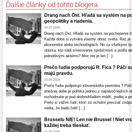
Ďalšie články od tohto blogera
Drang nach Ost. Hľadá sa systém na po
geopolitiky a riadenia.
03.07.2026
Drang nach Ost. Hľadá sa systém na pochopenie log
Každá doba si vytvára vlastný obraz sveta. Raz je
ekonomike alebo technológiách. No za všetkými tý
otázka: kto riadi smerovanie spoločnosti a podľa 
jednotlivými aktérmi? Moc nie je len [...]
Prečo ľudia podporujú R. Fica ? Páči sa
majú pravdu.
03.06.2026
Prečo ľudia podporujú slovenského premiéra ? Páči
dnešnej dobe je politika jednou z najnáročnejších o
rozhodnutie je pod drobnohľadom médií, podlej a pro
Preto si vážim ľudí, ktorí sú ochotní prevziať zodp
vedia, že budú čeliť [...]
Brusselu NIE! Len nie Brussel ! Niet vrc
každej treba tlieskať.
01.06.2026