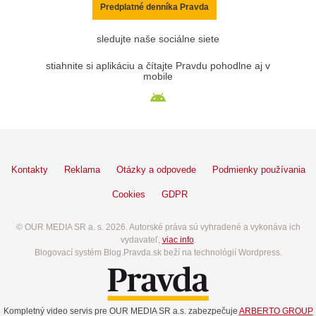
Predplatné denníka Pravda
sledujte naše sociálne siete
stiahnite si aplikáciu a čítajte Pravdu pohodlne aj v
mobile
Kontakty
Reklama
Otázky a odpovede
Podmienky používania
Cookies
GDPR
© OUR MEDIA SR a. s. 2026. Autorské práva sú vyhradené a vykonáva ich
vydavateľ,
viac info
.
Blogovací systém Blog.Pravda.sk beží na technológií Wordpress.
Kompletný video servis pre OUR MEDIA SR a.s. zabezpečuje
ARBERTO GROUP