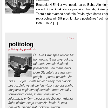
Brusselu NIE! Niet vrchnosti, iba od Boha. Ale nie k
iba od Boha. A tak kto sa protiví vrchnosti, Božiemu
Tento citát svätého apoštola Pavla býva často zne
robia ochranný štít proti kritike a poslušnosť voči
Bohu. To je [...]
RSS
politolog
politolog.blog.pravda.sk
Ó ..Ave Crux spes unica! Ak
ho neporazíš na prvý pokus,
tak skús zmeniť duelové
postavenie...na mape nájdi
Dom Stvoriteľa a zadaj tam
pohyb.... potom povedz. že
žiješ.....Žiješ. Vyhlásenie: Každý môj článok
bez rozdielu vyjadruje len názory autora a jeho
chápanie popisovanej situácie, ktoré získal v
tom-ktorom čase, z jemu dostupných
informácií, pričom neobsahuje žiadne tvrdenia.
Jeho cieľom nie je znevážiť, haniť, či inak
poškodiť žiadny štát, politika, žiadnu,