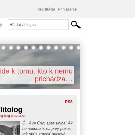
Registrácia
Prihlásenie
y
ide k tomu, kto k nemu
prichádza…
RSS
litolog
log.blog.pravda.sk
Ó ..Ave Crux spes unica! Ak
ho neporazíš na prvý pokus,
tak skús zmeniť duelové