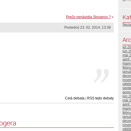
Kat
Prečo nenávidia Slovanov ?
»
Neza
Posledný 23. 02. 2014, 13:38
Arc
júl 2
jún 
máj 
apríl
mare
febr
janu
dece
nove
októ
sept
augu
jún 
Celá debata
|
RSS tejto debaty
máj 
apríl
mare
febr
janu
logera
dece
nove
októ