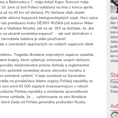
jiny a Bieloruska a 7. mája dobyli Kyjev. Koncom mája
6. júna už boli Poliaci vytlačený na líniu z konca apríla
 až na 40 km od Varšavy. Pri Varšave však utrpeli
y ešte aktívne bojujúcich bielogvardejských vojsk. Hoci vojna
žiješ
 u nás predávanú knihu DĚJINY RUSKA (od autorov Milan
bez r
chápa
a Vladislav Moulis), tak na str. 353 sa dočítate, že „iba
tom-
ko sa ubránili sovietskej expanzii“… ale veď útočníkom v
info
, čiernobiela šablóna je stále používaná!
Jeho 
 ale o zverstvách spáchaných na ruských zajatcoch nikde
poško
konk
roblému. Tragédia likvidácie vojenských zajatcov zasiahla
len 
atné krajiny, ktoré vyšetrujú zmiznutie svojich občanov.
situ
e porušilo medzinárodné právne dohody a reglamentné
čím spôsobili sovietskej strane obrovskú morálnu a
Šta
n potrebné vyšetriť. V tejto súvislosti sa Generálna
átila na prináležiace štátne orgány Poľskej republiky so
Poče
o veci smrti 83 500 zajatých krasnoarmejcov v rokoch
Celk
torka Poľskej republiky a ministerka spravodlivosti
Prie
orme vyhlásila, že „…vyšetrovanie vo veci likvidácie
 ktoré žiada od Poľska generálny prokurátor Ruska,
Aut