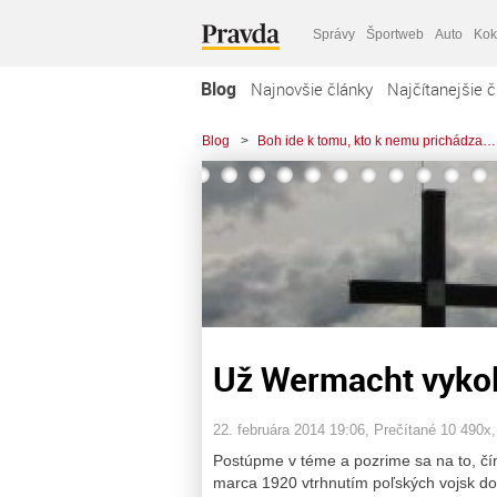
Správy
Športweb
Auto
Kok
Blog
Najnovšie články
Najčítanejšie č
Blog
>
Boh ide k tomu, kto k nemu prichádza…
Už Wermacht vykolí
22. februára 2014 19:06
, Prečítané 10 490x
Postúpme v téme a pozrime sa na to, č
marca 1920 vtrhnutím poľských vojsk do 