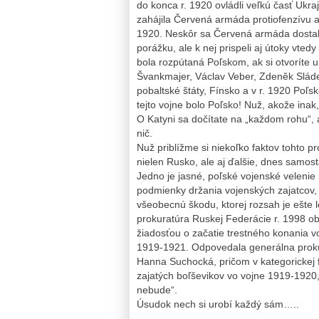
do konca r. 1920 ovládli veľkú časť Ukra
zahájila Červená armáda protiofenzívu a 1
1920. Neskôr sa Červená armáda dostala
porážku, ale k nej prispeli aj útoky vted
bola rozpútaná Poľskom, ak si otvoríte
Švankmajer, Václav Veber, Zdeněk Sládek 
pobaltské štáty, Fínsko a v r. 1920 Poľs
tejto vojne bolo Poľsko! Nuž, akože inak
O Katyni sa dočítate na „každom rohu“,
nič.
Nuž priblížme si niekoľko faktov tohto p
nielen Rusko, ale aj ďalšie, dnes samost
Jedno je jasné, poľské vojenské veleni
podmienky držania vojenských zajatcov, 
všeobecnú škodu, ktorej rozsah je ešte le
prokuratúra Ruskej Federácie r. 1998 obr
žiadosťou o začatie trestného konania v
1919-1921. Odpovedala generálna prokurá
Hanna Suchocká, pričom v kategorickej f
zajatých boľševikov vo vojne 1919-1920,
nebude“.
Úsudok nech si urobí každý sám…..