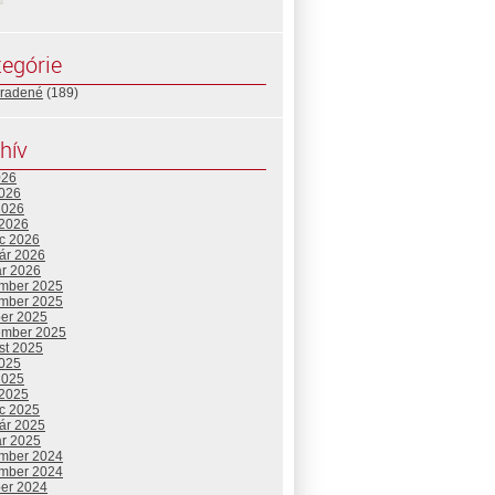
egórie
radené
(189)
hív
026
2026
2026
 2026
c 2026
uár 2026
ár 2026
mber 2025
mber 2025
ber 2025
ember 2025
st 2025
2025
2025
 2025
c 2025
uár 2025
ár 2025
mber 2024
mber 2024
ber 2024