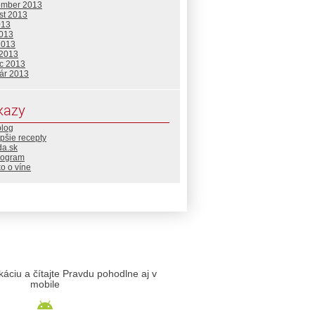
ember 2013
st 2013
013
2013
2013
 2013
c 2013
uár 2013
kazy
blog
pšie recepty
da.sk
rogram
o o víne
likáciu a čítajte Pravdu pohodlne aj v
mobile