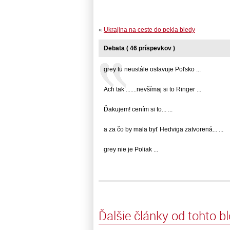
«
Ukrajina na ceste do pekla biedy
Debata ( 46 príspevkov )
grey tu neustále oslavuje Poľsko ...
Ach tak .......nevšímaj si to Ringer ...
Ďakujem! cením si to... ...
a za čo by mala byť Hedviga zatvorená... ...
grey nie je Poliak ...
Ďalšie články od tohto b