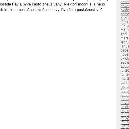
dece
poštola Pavla býva často zneužívaný. Niektorí mocní si z neho
nove
roti kritike a poslušnosť voči sebe vydávajú za poslušnosť voči
októ
sept
augu
júl 2
jún 
máj 
apríl
mare
febr
janu
dece
nove
októ
sept
augu
júl 2
jún 
máj 
apríl
mare
febr
janu
dece
nove
októ
sept
augu
júl 2
jún 
máj 