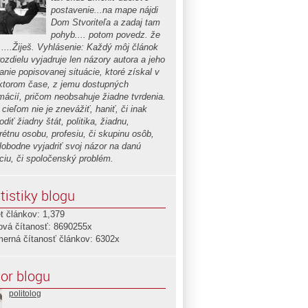
postavenie...na mape nájdi
Dom Stvoriteľa a zadaj tam
pohyb.... potom povedz. že
.....Žiješ. Vyhlásenie: Každý môj článok
ozdielu vyjadruje len názory autora a jeho
nie popisovanej situácie, ktoré získal v
ktorom čase, z jemu dostupných
rmácií, pričom neobsahuje žiadne tvrdenia.
cieľom nie je znevážiť, haniť, či inak
diť žiadny štát, politika, žiadnu,
rétnu osobu, profesiu, či skupinu osôb,
slobodne vyjadriť svoj názor na danú
áciu, či spoločenský problém.
tistiky blogu
t článkov: 1,379
ová čítanosť: 8690255x
merná čítanosť článkov: 6302x
or blogu
politolog