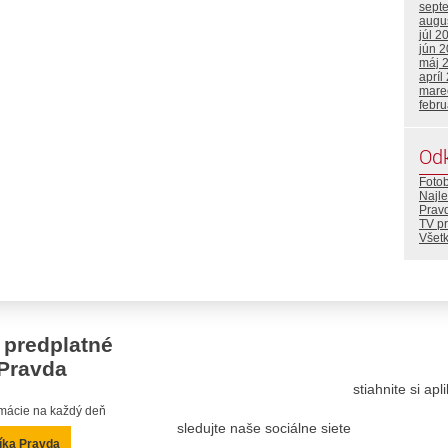
sept
augu
júl 2
jún 
máj 
apríl
mare
febr
Od
Foto
Najle
Prav
TV p
Všetk
 predplatné
Pravda
stiahnite si ap
ormácie na každý deň
sledujte naše sociálne siete
íka Pravda