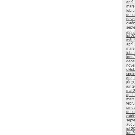
apríl
mare
febr
dece
nove
októ
sept
augu
júl 2
máj 
apríl
mare
febr
janu
dece
nove
októ
sept
augu
júl 2
jún 
máj 
apríl
mare
febr
janu
dece
októ
sept
augu
júl 2
jún 