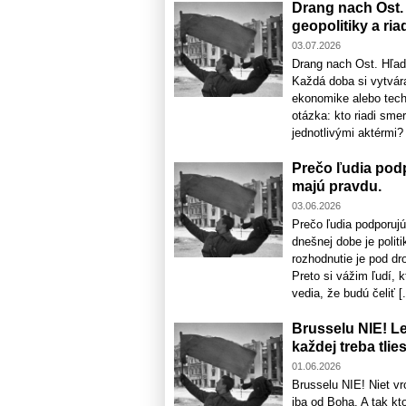
Drang nach Ost.
geopolitiky a ria
03.07.2026
Drang nach Ost. Hľadá
Každá doba si vytvára
ekonomike alebo tech
otázka: kto riadi sme
jednotlivými aktérmi? 
Prečo ľudia podp
majú pravdu.
03.06.2026
Prečo ľudia podporujú
dnešnej dobe je polit
rozhodnutie je pod dr
Preto si vážim ľudí, 
vedia, že budú čeliť [.
Brusselu NIE! Le
každej treba tlie
01.06.2026
Brusselu NIE! Niet vrc
iba od Boha. A tak kto