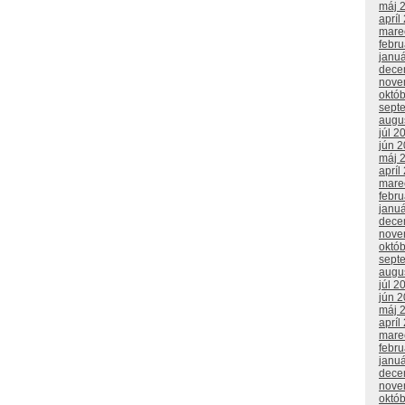
máj 
apríl
mare
febr
janu
dece
nove
októ
sept
augu
júl 2
jún 
máj 
apríl
mare
febr
janu
dece
nove
októ
sept
augu
júl 2
jún 
máj 
apríl
mare
febr
janu
dece
nove
októ