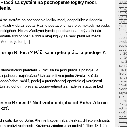
 Hľadá sa systém na pochopenie logiky moci,
sept
augu
denia.
júl 2
jún 
máj 
 sa systém na pochopenie logiky moci, geopolitiky a riadenia.
apríl
 vlastný obraz sveta. Raz je postavený na viere, inokedy na vede,
mare
febr
nológiách. No za všetkými týmito podobami sa skrýva tá istá
janu
rovanie spoločnosti a podľa akej logiky sa moc presúva medzi
dece
Moc nie je len [...]
októ
sept
augu
orujú R. Fica ? Páči sa im jeho práca a postoje. A
júl 2
jún 
máj 
apríl
mare
 slovenského premiéra ? Páči sa im jeho práca a postoje! V
febr
ika jednou z najnáročnejších oblastí verejného života. Každé
janu
obnohľadom médií, podlej a protinárodnej opozície aj verejnosti.
dece
nove
ktorí sú ochotní prevziať zodpovednosť za riadenie štátu, aj keď
októ
..]
sept
augu
júl 2
n nie Brussel ! Niet vrchnosti, iba od Boha. Ale nie
jún 
skať.
máj 
apríl
mare
hnosti, iba od Boha. Ale nie každej treba tlieskať. „Nieto vrchnosti,
febr
janu
 sa protiví vrchnosti, Božiemu zriadeniu sa protiví.“ (Rim 13,1–2)