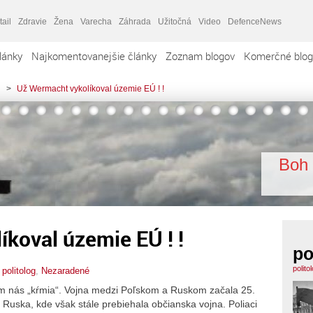
tail
Zdravie
Žena
Varecha
Záhrada
Užitočná
Video
DefenceNews
lánky
Najkomentovanejšie články
Zoznam blogov
Komerčné blog
>
Už Wermacht vykolíkoval územie EÚ ! !
Boh 
koval územie EÚ ! !
po
polito
,
politolog
,
Nezaradené
ím nás „kŕmia“. Vojna medzi Poľskom a Ruskom začala 25.
Ruska, kde však stále prebiehala občianska vojna. Poliaci