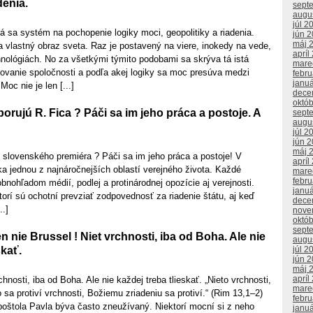
denia.
sept
augu
júl 2
 sa systém na pochopenie logiky moci, geopolitiky a riadenia.
jún 
máj 
 vlastný obraz sveta. Raz je postavený na viere, inokedy na vede,
apríl
nológiách. No za všetkými týmito podobami sa skrýva tá istá
mare
rovanie spoločnosti a podľa akej logiky sa moc presúva medzi
febr
janu
Moc nie je len [...]
dece
októ
orujú R. Fica ? Páči sa im jeho práca a postoje. A
sept
augu
júl 2
jún 
máj 
 slovenského premiéra ? Páči sa im jeho práca a postoje! V
apríl
ika jednou z najnáročnejších oblastí verejného života. Každé
mare
febr
obnohľadom médií, podlej a protinárodnej opozície aj verejnosti.
janu
ktorí sú ochotní prevziať zodpovednosť za riadenie štátu, aj keď
dece
..]
nove
októ
sept
n nie Brussel ! Niet vrchnosti, iba od Boha. Ale nie
augu
skať.
júl 2
jún 
máj 
apríl
hnosti, iba od Boha. Ale nie každej treba tlieskať. „Nieto vrchnosti,
mare
 sa protiví vrchnosti, Božiemu zriadeniu sa protiví.“ (Rim 13,1–2)
febr
poštola Pavla býva často zneužívaný. Niektorí mocní si z neho
janu