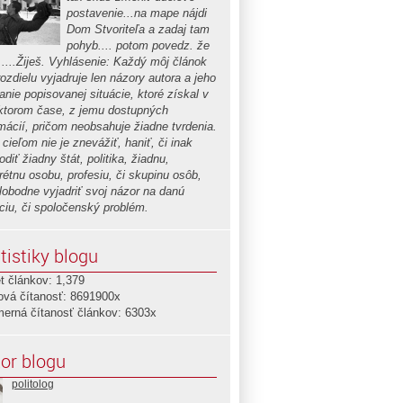
postavenie...na mape nájdi
Dom Stvoriteľa a zadaj tam
pohyb.... potom povedz. že
.....Žiješ. Vyhlásenie: Každý môj článok
ozdielu vyjadruje len názory autora a jeho
nie popisovanej situácie, ktoré získal v
ktorom čase, z jemu dostupných
rmácií, pričom neobsahuje žiadne tvrdenia.
cieľom nie je znevážiť, haniť, či inak
diť žiadny štát, politika, žiadnu,
rétnu osobu, profesiu, či skupinu osôb,
slobodne vyjadriť svoj názor na danú
áciu, či spoločenský problém.
tistiky blogu
t článkov: 1,379
ová čítanosť: 8691900x
merná čítanosť článkov: 6303x
or blogu
politolog