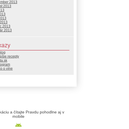
ember 2013
st 2013
013
2013
2013
 2013
c 2013
uár 2013
kazy
blog
pšie recepty
da.sk
rogram
o o víne
likáciu a čítajte Pravdu pohodlne aj v
mobile