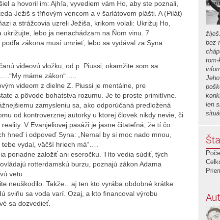
yšiel a hovoril im: Ajhľa, vyvediem vám Ho, aby ste poznali,
da Ježiš s tŕňovým vencom a v šarlátovom plášti. A (Pilát)
azi a strážcovia uzreli Ježiša, krikom volali: Ukrižuj Ho,
 a ukrižujte, lebo ja nenachádzam na Ňom vinu. 7
žiješ
podľa zákona musí umrieť, lebo sa vydával za Syna
bez r
chápa
tom-
čanú videovú vložku, od p. Piussi, okamžite som sa
info
ána….“My máme zákon“…..
Jeho 
vým videom z dielne Z. Piussi je mentálne, pre
poško
ate a pôvode bohatstva rozumu. Je to proste primitívne.
konk
len 
 vážnejšiemu zamysleniu sa, ako odporúčaná predložená
situ
omu od kontroverznej autorky u ktorej človek nikdy nevie, či
ality. V Evanjeliovej pasáži je jasne čitateľná, že tí čo
ch hneď i odpoveď Syna: „Nemal by si moc nado mnou,
Šta
a tebe vydal, väčší hriech má“….
Poče
dia poriadne založiť ani eseročku. Títo vedia súdiť, tých
Celk
ni ovládajú rotterdamskú burzu, poznajú zákon Adama
Prie
ovú vetu….
rčite neuškodilo. Takže…aj ten kto vyrába obdobné krátke
ú sviňu sa voda varí. Ozaj, a kto financoval výrobu
Aut
vé sa dozvedieť.