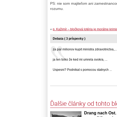
PS: nie som majiteľom ani zamestnanco
rozumu.
«
p. Kažimír – bločková lotéria je morálne krimi
Debata ( 3 príspevky )
za par milionov kupit ministra zdravotnictva,... 
ja len tolko že ked mi umrela svokra, ...
Uspesni? Podnikat s pomocou statnych ...
Ďalšie články od tohto b
Drang nach Ost.