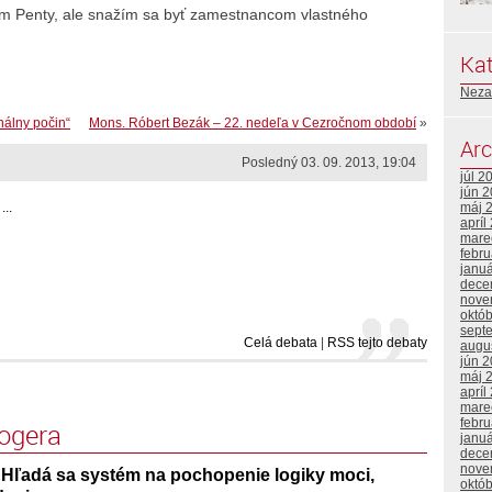
m Penty, ale snažím sa byť zamestnancom vlastného
Kat
Neza
nálny počin“
Mons. Róbert Bezák – 22. nedeľa v Cezročnom období
»
Arc
Posledný 03. 09. 2013, 19:04
júl 2
jún 
...
máj 
apríl
mare
febr
janu
dece
nove
októ
sept
Celá debata
|
RSS tejto debaty
augu
jún 
máj 
apríl
mare
febr
logera
janu
dece
nove
 Hľadá sa systém na pochopenie logiky moci,
októ