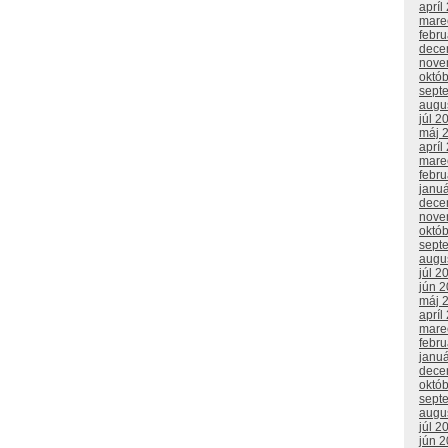
apríl
mare
febr
dece
nove
októ
sept
augu
júl 2
máj 
apríl
mare
febr
janu
dece
nove
októ
sept
augu
júl 2
jún 
máj 
apríl
mare
febr
janu
dece
októ
sept
augu
júl 2
jún 