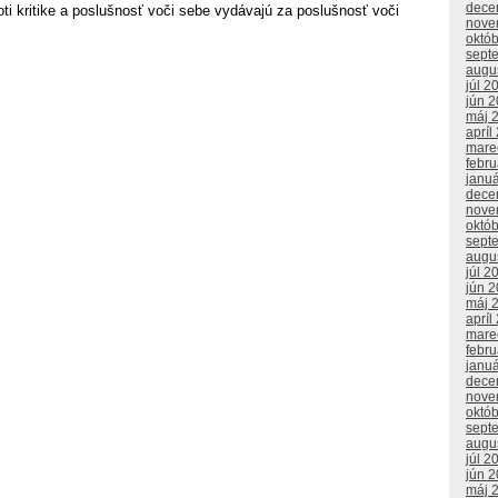
dece
roti kritike a poslušnosť voči sebe vydávajú za poslušnosť voči
nove
októ
sept
augu
júl 2
jún 
máj 
apríl
mare
febr
janu
dece
nove
októ
sept
augu
júl 2
jún 
máj 
apríl
mare
febr
janu
dece
nove
októ
sept
augu
júl 2
jún 
máj 