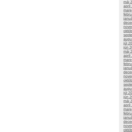
máj 
apríl
mare
febr
janu
dece
nove
októ
sept
augu
júl 2
jún 
máj 
apríl
mare
febr
janu
dece
nove
októ
sept
augu
júl 2
jún 
máj 
apríl
mare
febr
janu
dece
nove
októ