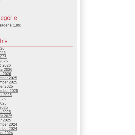
egórie
radené
(189)
hív
026
2026
2026
 2026
c 2026
uár 2026
ár 2026
mber 2025
mber 2025
ber 2025
ember 2025
st 2025
2025
2025
 2025
c 2025
uár 2025
ár 2025
mber 2024
mber 2024
ber 2024