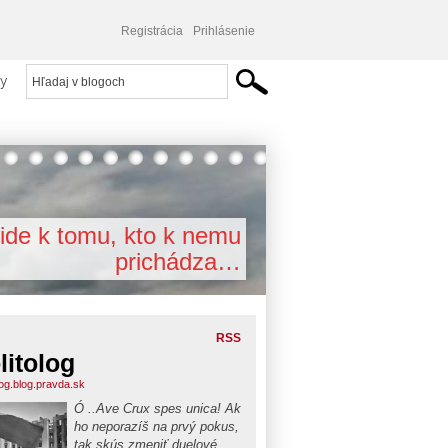
Registrácia
Prihlásenie
y
ide k tomu, kto k nemu
prichádza…
RSS
litolog
log.blog.pravda.sk
Ó ..Ave Crux spes unica! Ak
ho neporazíš na prvý pokus,
tak skús zmeniť duelové