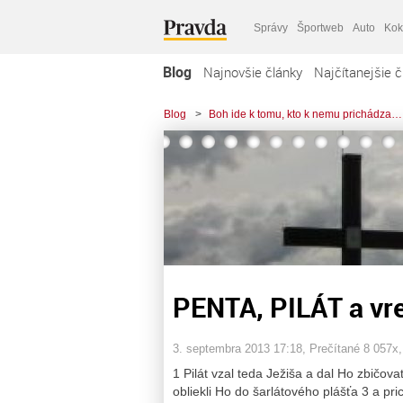
Správy
Športweb
Auto
Kok
Blog
Najnovšie články
Najčítanejšie č
Blog
>
Boh ide k tomu, kto k nemu prichádza…
PENTA, PILÁT a vre
3. septembra 2013 17:18
, Prečítané 8 057x
1 Pilát vzal teda Ježiša a dal Ho zbičovať.
obliekli Ho do šarlátového plášťa 3 a pr