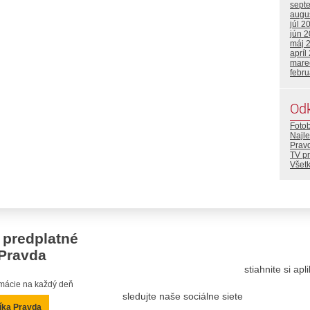
sept
augu
júl 2
jún 
máj 
apríl
mare
febr
Od
Foto
Najle
Prav
TV p
Všetk
 predplatné
Pravda
stiahnite si ap
ormácie na každý deň
sledujte naše sociálne siete
íka Pravda