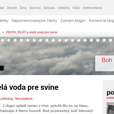
tail
Zdravie
Žena
Varecha
Záhrada
Užitočná
Video
DefenceNews
lánky
Najkomentovanejšie články
Zoznam blogov
Komerčné blog
>
PENTA, PILÁT a vrelá voda pre svine
Boh 
lá voda pre svine
po
polito
,
politolog
,
Nezaradené
 2 Vojaci uplietli veniec z tŕnia, položili Mu ho na hlavu,
ichádzajúc k Nemu hovorili: Buď pozdravený, kráľ židovský!