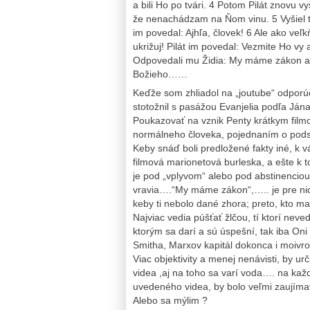
a bili Ho po tvári. 4 Potom Pilát znovu v
že nenachádzam na Ňom vinu. 5 Vyšiel te
im povedal: Ajhľa, človek! 6 Ale ako veľkň
ukrižuj! Pilát im povedal: Vezmite Ho vy
Odpovedali mu Židia: My máme zákon a 
Božieho……
Keďže som zhliadol na „joutube“ odporú
stotožnil s pasážou Evanjelia podľa J
Poukazovať na vznik Penty krátkym filmo
normálneho človeka, pojednaním o podst
Keby snáď boli predložené fakty iné, k
filmová marionetová burleska, a ešte k t
je pod „vplyvom“ alebo pod abstinenciou re
vravia….“My máme zákon“,….. je pre ni
keby ti nebolo dané zhora; preto, kto m
Najviac vedia púšťať žlčou, tí ktorí neve
ktorým sa darí a sú úspešní, tak iba O
Smitha, Marxov kapitál dokonca i moivr
Viac objektivity a menej nenávisti, by u
videa ,aj na toho sa varí voda…. na každ
uvedeného videa, by bolo veľmi zaujíma
Alebo sa mýlim ?