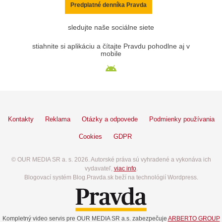
Predplatné denníka Pravda
sledujte naše sociálne siete
stiahnite si aplikáciu a čítajte Pravdu pohodlne aj v
mobile
Kontakty
Reklama
Otázky a odpovede
Podmienky používania
Cookies
GDPR
© OUR MEDIA SR a. s. 2026. Autorské práva sú vyhradené a vykonáva ich
vydavateľ,
viac info
.
Blogovací systém Blog.Pravda.sk beží na technológií Wordpress.
Kompletný video servis pre OUR MEDIA SR a.s. zabezpečuje
ARBERTO GROUP