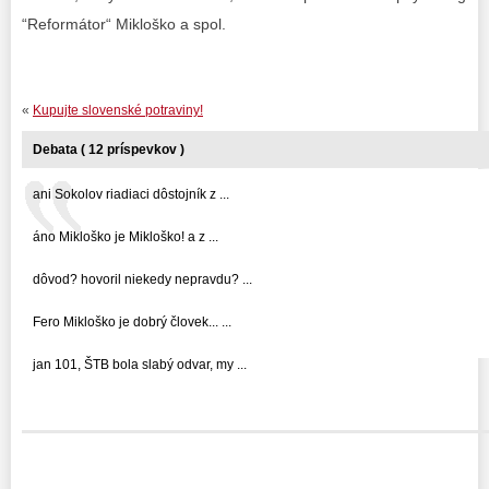
“Reformátor“ Mikloško a spol.
«
Kupujte slovenské potraviny!
Debata ( 12 príspevkov )
ani Sokolov riadiaci dôstojník z ...
áno Mikloško je Mikloško! a z ...
dôvod? hovoril niekedy nepravdu? ...
Fero Mikloško je dobrý človek... ...
jan 101, ŠTB bola slabý odvar, my ...