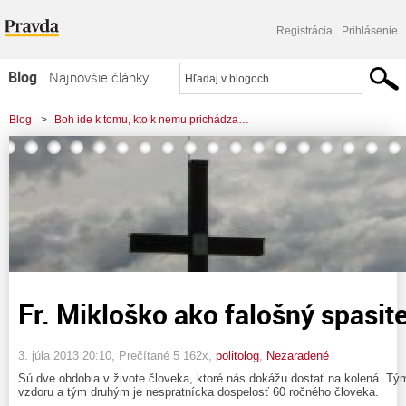
Registrácia
Prihlásenie
Blog
Najnovšie články
Najčítanejšie články
Blog
>
Boh ide k tomu, kto k nemu prichádza…
Najkomentovanejšie články
>
Fr. Mikloško ako falošný spasiteľ
Zoznam blogov
Komerčné blogy
Fr. Mikloško ako falošný spasite
3. júla 2013 20:10
, Prečítané 5 162x,
politolog
,
Nezaradené
Sú dve obdobia v živote človeka, ktoré nás dokážu dostať na kolená. T
vzdoru a tým druhým je nespratnícka dospelosť 60 ročného človeka.