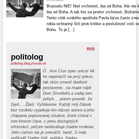
Brusselu NIE! Niet vrchnosti, iba od Boha. Ale nie k
iba od Boha. A tak kto sa protiví vrchnosti, Božiemu
Tento citát svätého apoštola Pavla býva často zne
robia ochranný štít proti kritike a poslušnosť voči
Bohu. To je [...]
RSS
politolog
politolog.blog.pravda.sk
Ó ..Ave Crux spes unica! Ak
ho neporazíš na prvý pokus,
tak skús zmeniť duelové
postavenie...na mape nájdi
Dom Stvoriteľa a zadaj tam
pohyb.... potom povedz. že
žiješ.....Žiješ. Vyhlásenie: Každý môj článok
bez rozdielu vyjadruje len názory autora a jeho
chápanie popisovanej situácie, ktoré získal v
tom-ktorom čase, z jemu dostupných
informácií, pričom neobsahuje žiadne tvrdenia.
Jeho cieľom nie je znevážiť, haniť, či inak
poškodiť žiadny štát, politika, žiadnu,