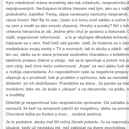
Kým mladíckosť máme teoreticky ako-tak zvládnutú, nespratnícka 
nepripravených. Nechápavo krútime hlavami nad tým, ako sa z náš
poslušného „katolíka“ Ferka, stáva neotesaný nechutný nespratník, 
rázne hovorí: Nie! Ba čo viac, často si k tomu zvolí taktiku a začne
na zem a modlí sa ako zmyslu zbavený. Hrozby a prosby? Nič z toh
cirkevná hierarchia je zlá. Jedine jeho chuť je správna a dokonalá
súdiť, organizovať reformovať… a to je obyčajne dlhodobé kričanie 
hádzanie sa o zem. Keď totiž náš pavián zistil, že hodenie sa o ze
medializáciu svojej osoby v TV a novinách, tak to skúša a záleží od 
len raz, alebo sa to stane prívesok osobného charakteru s kolektí
takéhoto prejavu zľakne a ustúpi , tak sa to spevňuje a potom má 
zem vždy, keď chce niečo zreformovať. „Kope“ za vecí alebo ľudí o
a rozbíja usporiadania. A v neposlednom rade sa negatívne prejav
objavujú aj v prostredí, kde je problém s výchovou, kde sa nevedeli
dôslední pri ich dodržiavaní. Pravidelne sa stáva , že pavián sa 
novinármi, lebo vie, že bude v „obraze“ a na obrazovke, na pódiu,
a modlitby.
Dôležité je nespevňovať toto nespratnícke správanie. Od začiatku s
nenaučil, že keď na verejnosti zakričí do megafónu, alebo sa pomodl
Chorobná túžba po funkcii a moci….osobná ambícia.
Je to podobné, akoby mal 60-ročný človek pubertu, čo sa nepovažu
situácie, kedy už neostáva iné, než zaklopať na dvere psychológa.