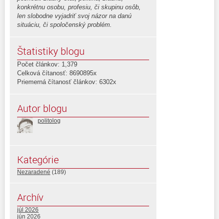
konkrétnu osobu, profesiu, či skupinu osôb,
len slobodne vyjadriť svoj názor na danú
situáciu, či spoločenský problém.
Štatistiky blogu
Počet článkov: 1,379
Celková čítanosť: 8690895x
Priemerná čítanosť článkov: 6302x
Autor blogu
politolog
Kategórie
Nezaradené
(189)
Archív
júl 2026
jún 2026