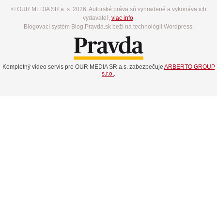
© OUR MEDIA SR a. s. 2026. Autorské práva sú vyhradené a vykonáva ich
vydavateľ,
viac info
.
Blogovací systém Blog.Pravda.sk beží na technológií Wordpress.
Kompletný video servis pre OUR MEDIA SR a.s. zabezpečuje
ARBERTO GROUP
s.r.o.
.