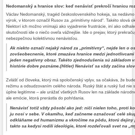
Nedomanský a hranice slov: keď nenávisť prekročí hranicu r
Václav Nedomanský, tragéd československého hokeja, sa nedávno d
výrok, v ktorom označil Rusov za „primitívny národ“. Takéto slová ok
Niektorí ich možno vnímajú ako vyjadrenie frustrácie, iní ako odhal
skutočnosti ide o niečo oveľa vážnejšie. Ide o prejav, ktorý prekra
nebezpečnou kolektívnou nenávisťou.
Ak niekto označí nejaký národ za „primitívny“, nejde len o 
zovšeobecnenie, ktoré zmazáva hranice medzi jednotlivcami 
jeden negatívny obraz. Takéto zjednodušenia sú základom v
histórie dobre poznáme.(Hitler) Nenávisť sa vždy začína slo
Zvlášť od človeka, ktorý má spoločenský vplyv, sa očakáva, že bude 
režimu a odsudzovaním celého národa. Ruský štát a ruský ľud nie sú t
úplne legitímne – ale urážať všetkých Rusov len na základe národnos
ale emócie, ktorá prerástla do pohŕdania.
Nenávisť totiž vždy pôsobí ako jed: ničí nielen toho, proti k
ju nosí v sebe. V okamihu, keď začneme označovať celé sku
odkláňame od humanizmu a vkročíme na pôdu, ktorú dejiny po
takto sa kedysi rodili ideológie, ktoré rozdeľovali svet na „m