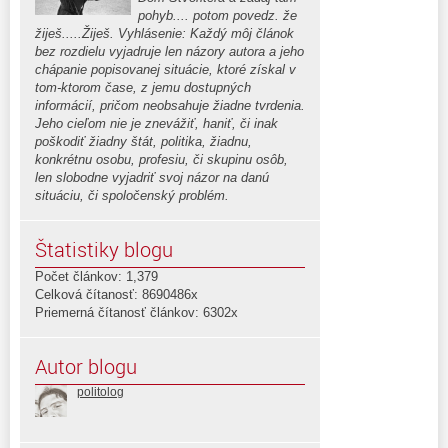
pohyb.... potom povedz. že
žiješ.....Žiješ. Vyhlásenie: Každý môj článok
bez rozdielu vyjadruje len názory autora a jeho
chápanie popisovanej situácie, ktoré získal v
tom-ktorom čase, z jemu dostupných
informácií, pričom neobsahuje žiadne tvrdenia.
Jeho cieľom nie je znevážiť, haniť, či inak
poškodiť žiadny štát, politika, žiadnu,
konkrétnu osobu, profesiu, či skupinu osôb,
len slobodne vyjadriť svoj názor na danú
situáciu, či spoločenský problém.
Štatistiky blogu
Počet článkov: 1,379
Celková čítanosť: 8690486x
Priemerná čítanosť článkov: 6302x
Autor blogu
politolog