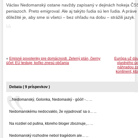
Václav Nedomanský ostane navždy zapísaný v dejinách hokeja ČS
peniazoch. Preto emigroval. Ale aj takýto ľudia sú len ľudia. A práve
dôležité je, aby sme si všetci – bez ohľadu na dobu – strážili jazyk.
:.:.
«
Emisné povolenky pre domácnosti. Zelený plán, čierny
Európa už dáv
účet: EÚ testuje, koľko znesú občania
vlastného ú
náhradou za
kontinent, kt
Debata ( 9 príspevkov )
...Nedomanský, Golonka, Nedomaský - góól! -... ...
Nedomanskému nedocvaklo, že vyjadrovať sa o... ...
Na rozdiel od putina, ktoreho bloger zboznuje,... ...
Nedomanský rozhodne nebol tragédom ale... ...