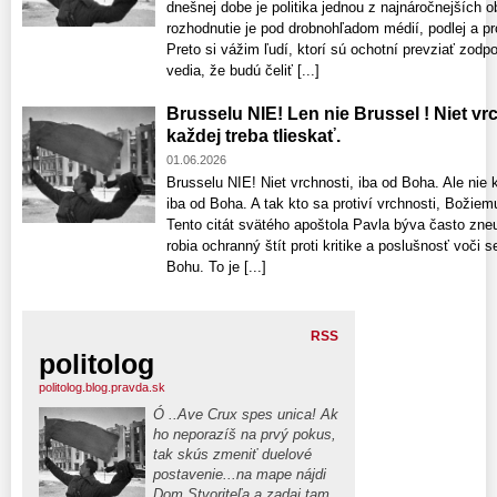
dnešnej dobe je politika jednou z najnáročnejších o
rozhodnutie je pod drobnohľadom médií, podlej a pro
Preto si vážim ľudí, ktorí sú ochotní prevziať zodp
vedia, že budú čeliť [...]
Brusselu NIE! Len nie Brussel ! Niet vrc
každej treba tlieskať.
01.06.2026
Brusselu NIE! Niet vrchnosti, iba od Boha. Ale nie k
iba od Boha. A tak kto sa protiví vrchnosti, Božiemu
Tento citát svätého apoštola Pavla býva často zne
robia ochranný štít proti kritike a poslušnosť voči
Bohu. To je [...]
RSS
politolog
politolog.blog.pravda.sk
Ó ..Ave Crux spes unica! Ak
ho neporazíš na prvý pokus,
tak skús zmeniť duelové
postavenie...na mape nájdi
Dom Stvoriteľa a zadaj tam