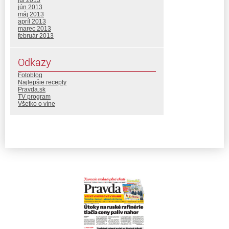
jún 2013
máj 2013
apríl 2013
marec 2013
február 2013
Odkazy
Fotoblog
Najlepšie recepty
Pravda.sk
TV program
Všetko o víne