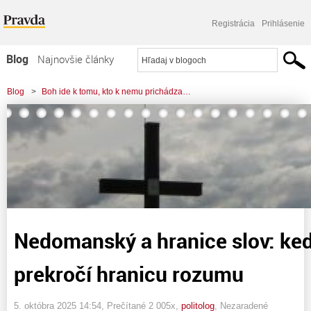
Registrácia
Prihlásenie
Blog
Najnovšie články
Najčítanejšie články
Blog
>
Boh ide k tomu, kto k nemu prichádza…
Najkomentovanejšie články
>
Nedomanský a hranice slov: keď nenávisť prekročí hranicu rozumu
Zoznam blogov
Komerčné blogy
Nedomanský a hranice slov: keď
prekročí hranicu rozumu
5. októbra 2025 14:54
, Prečítané 2 005x,
politolog
,
Nezaradené